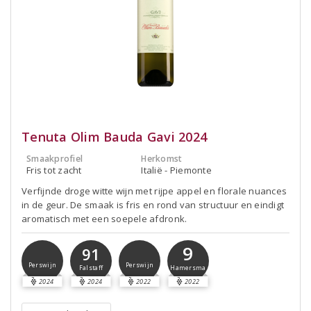
Tenuta Olim Bauda Gavi 2024
Smaakprofiel
Herkomst
Fris tot zacht
Italië - Piemonte
Verfijnde droge witte wijn met rijpe appel en florale nuances
in de geur. De smaak is fris en rond van structuur en eindigt
aromatisch met een soepele afdronk.
9
91
Perswijn
Perswijn
Hamersma
Falstaff
2024
2024
2022
2022