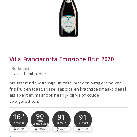
Villa Franciacorta Emozione Brut 2020
Herkomst
Italië - Lombardije
Mousserende witte wijn uit Italië, met een pittig aroma van
fris fruit en toast. Frisse, sappige en krachtige smaak: ideaal
als aperitief, maar ook heerlijk bij vis of koude
voorgerechten.
90
16
91
91
,5
Wine
Perswijn
Vinous
Falstaff
Enthusiast
2020
2020
2020
2020