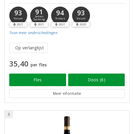
91
93
94
93
James
Vinum
Vinous
Vinum
Suckling
2021
2021
2021
2020
Toon meer
onderscheidingen
Op verlanglijst
35,40
per fles
Fles
Doos (6)
Meer informatie
3