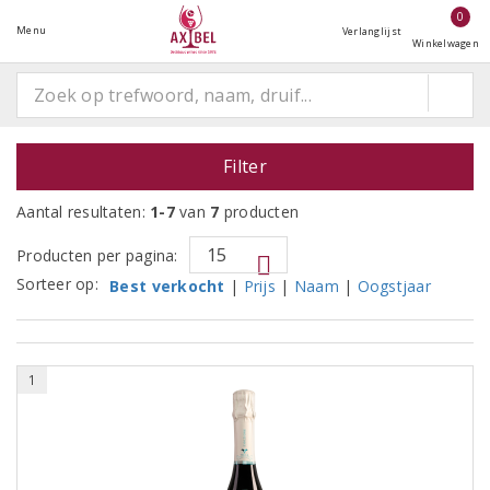
0
Menu
Verlanglijst
Winkelwagen
Filter
Aantal resultaten:
1-7
van
7
producten
Producten per pagina:
Sorteer op:
Best verkocht
|
Prijs
|
Naam
|
Oogstjaar
1