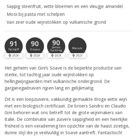
Sappig steenfruit, witte bloemen en een vleugje amandel
Mooi bij pasta met schelpen
Van zeer oude wijnstokken op vulkanische grond
90
91
90
James
Merum
Falstaff
Vinous
Suckling
2024
2024
2024
2023
Het geheim van Gini’s Soave is de beperkte productie van
sterke, tot tachtig jaar oude wijnstokken op
hellingwijngaarden met vulkanische ondergrond. De
garganegadruiven rijpen lang en gelijkmatig.
Dit is een loepzuivere, vakkundig gemaakte droge witte wijn
met een biologisch certificaat. De broers Sandro en Claudio
Gini behoren wat ons betreft tot de grote wijnmakers van
Italië. De combinatie van zuivere sappigheid en een heerlijke
frisheid is een verademing ten opzichte van de haast zoetige,
dunne stijl die je veelvuldig in Soave aantreft. Fantastisch!