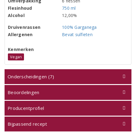
Omverpakking
6 flessen
Flesinhoud
750 ml
Alcohol
12,00%
Druivenrassen
100% Garganega
Allergenen
Bevat sulfieten
Kenmerken
Vegan
Onderscheidingen (7)
Beoordelingen
Producentprofiel
Bijpassend recept