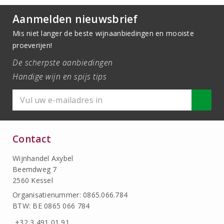
Aanmelden nieuwsbrief
Mis niet langer de beste wijnaanbiedingen en mooiste
proeverijen!
De scherpste aanbiedingen
Handige wijn en spijs tips
Contact
Wijnhandel Axybel
Beemdweg 7
2560 Kessel
Organisatienummer: 0865.066.784
BTW: BE 0865 066 784
+32 3 491 01 91