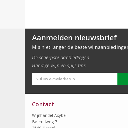
Aanmelden nieuwsbrief
Mis niet langer de beste wijnaanbiedinge
De scherpste aanbiedingen
Handige wijn en spijs tips
Contact
Wijnhandel Axybel
Beemdweg 7
2560 Kessel