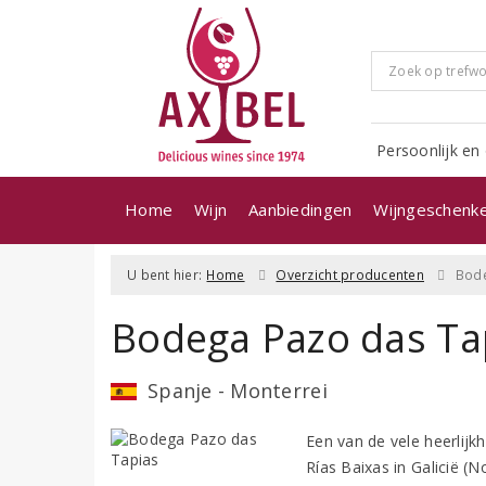
Persoonlijk en 
Home
Wijn
Aanbiedingen
Wijngeschenk
U bent hier:
Home
Overzicht producenten
Bode
Bodega Pazo das Ta
Spanje - Monterrei
Een van de vele heerlijkh
Rías Baixas in Galicië (