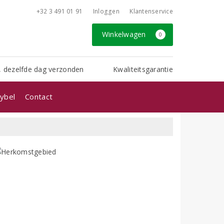
+32 3 491 01 91
Inloggen
Klantenservice
Winkelwagen
0
, dezelfde dag verzonden
Kwaliteitsgarantie
ybel
Contact