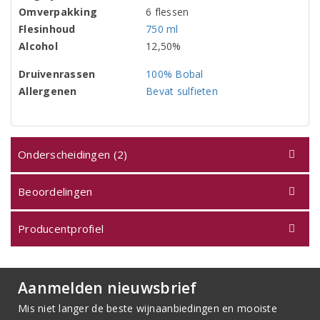
Omverpakking
6 flessen
Flesinhoud
750 ml
Alcohol
12,50%
Druivenrassen
100% Bobal
Allergenen
Bevat sulfieten
Onderscheidingen (2)
Beoordelingen
Producentprofiel
Aanmelden nieuwsbrief
Mis niet langer de beste wijnaanbiedingen en mooiste