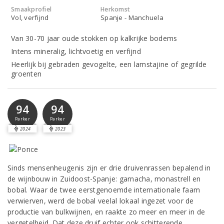
Smaakprofiel
Herkomst
Vol, verfijnd
Spanje - Manchuela
Van 30-70 jaar oude stokken op kalkrijke bodems
Intens mineralig, lichtvoetig en verfijnd
Heerlijk bij gebraden gevogelte, een lamstajine of gegrilde
groenten
94
94
Parker
Parker
2024
2023
Sinds mensenheugenis zijn er drie druivenrassen bepalend in
de wijnbouw in Zuidoost-Spanje: garnacha, monastrell en
bobal. Waar de twee eerstgenoemde internationale faam
verwierven, werd de bobal veelal lokaal ingezet voor de
productie van bulkwijnen, en raakte zo meer en meer in de
vergetelheid. Dat deze druif echter ook schitterende