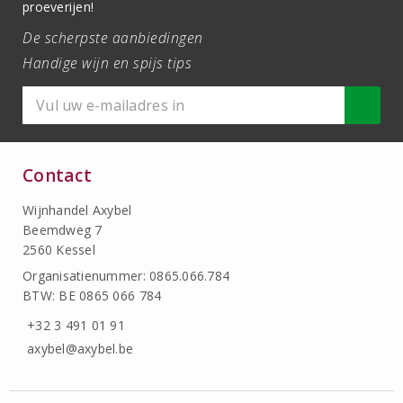
proeverijen!
De scherpste aanbiedingen
Handige wijn en spijs tips
Contact
Wijnhandel Axybel
Beemdweg 7
2560 Kessel
Organisatienummer: 0865.066.784
BTW: BE 0865 066 784
+32 3 491 01 91
axybel@axybel.be