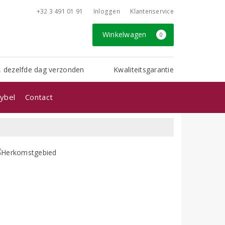
+32 3 491 01 91
Inloggen
Klantenservice
Winkelwagen
0
, dezelfde dag verzonden
Kwaliteitsgarantie
ybel
Contact