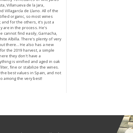
sta, Villanueva de la Jara,
 Villagarcía de Llano. All of the
tified organic, so most wines
; and for the others, it's just a
ey are in the process. He's
e cannot find easily, Garnacha,
ite Albilla. There's plenty of very
ut there... He also has a new
 for the 2019 harvest, a simple
here they don't have a
hing is vinified and aged in oak
lter, fine or stabilize the wines.
the best values in Spain, and not
lso among the very best!