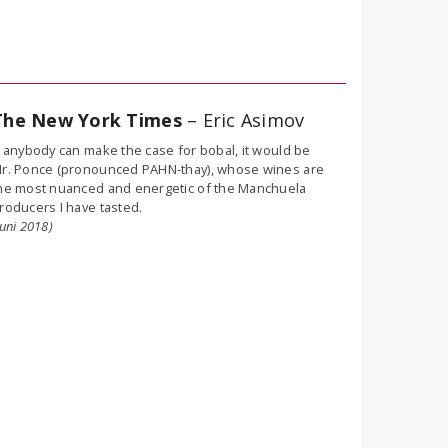
The New York Times
– Eric Asimov
f anybody can make the case for bobal, it would be
r. Ponce (pronounced PAHN-thay), whose wines are
he most nuanced and energetic of the Manchuela
roducers I have tasted.
juni 2018)