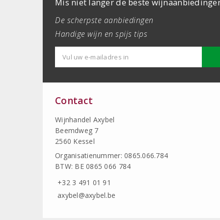
Mis niet langer de beste wijnaanbiedinge
De scherpste aanbiedingen
Handige wijn en spijs tips
Contact
Wijnhandel Axybel
Beemdweg 7
2560 Kessel
Organisatienummer: 0865.066.784
BTW: BE 0865 066 784
+32 3 491 01 91
axybel@axybel.be