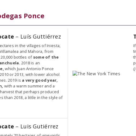
odegas Ponce
ocate
– Luís Guttiérrez
ctares in the villages of Iniesta,
I
, Villamalea and Mahora, from
M
20,000 bottles of
some of the
t
anchuela.
2018 is an
p
e,
which Juan Antonio Ponce
(
2010 or 2013, with lower alcohol
es. 2019 is
a very good year,
n,
with a warm summer and a
e harvest that perhaps produced
than 2018, a little in the style of
ocate
– Luis Gutiérrez
mately 70 hectares of vineyards