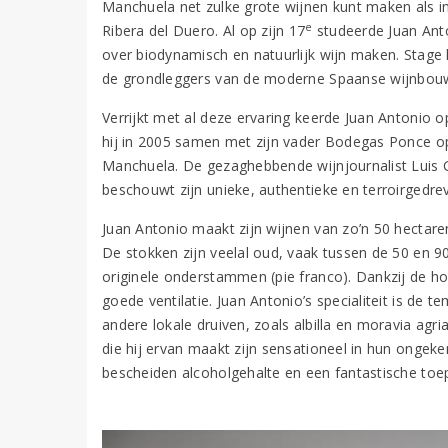
Manchuela net zulke grote wijnen kunt maken als in
e
Ribera del Duero. Al op zijn 17
studeerde Juan Anto
over biodynamisch en natuurlijk wijn maken. Stage 
de grondleggers van de moderne Spaanse wijnbou
Verrijkt met al deze ervaring keerde Juan Antonio op
hij in 2005 samen met zijn vader Bodegas Ponce op
Manchuela. De gezaghebbende wijnjournalist Luis Gu
beschouwt zijn unieke, authentieke en terroirgedrev
Juan Antonio maakt zijn wijnen van zo’n 50 hectaren
De stokken zijn veelal oud, vaak tussen de 50 en 90
originele onderstammen (pie franco). Dankzij de ho
goede ventilatie. Juan Antonio’s specialiteit is de 
andere lokale druiven, zoals albilla en moravia agri
die hij ervan maakt zijn sensationeel in hun ongek
bescheiden alcoholgehalte en een fantastische toe