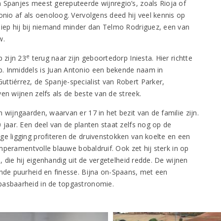
 Spanjes meest gereputeerde wijnregio’s, zoals Rioja of
nio af als oenoloog. Vervolgens deed hij veel kennis op
liep hij bij niemand minder dan Telmo Rodriguez, een van
w.
e
 zijn 23
terug naar zijn geboortedorp Iniesta. Hier richtte
. Inmiddels is Juan Antonio een bekende naam in
ttiérrez, de Spanje-specialist van Robert Parker,
en wijnen zelfs als de beste van de streek.
 wijngaarden, waarvan er 17 in het bezit van de familie zijn.
 jaar. Een deel van de planten staat zelfs nog op de
ge ligging profiteren de druivenstokken van koelte en een
temperamentvolle blauwe bobaldruif. Ook zet hij sterk in op
a, die hij eigenhandig uit de vergetelheid redde. De wijnen
ende puurheid en finesse. Bijna on-Spaans, met een
pasbaarheid in de topgastronomie.