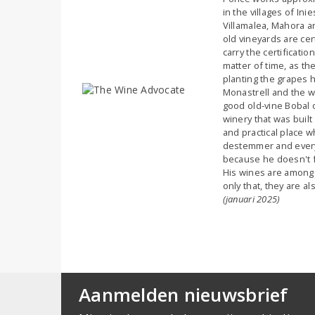
in the villages of Inie
Villamalea, Mahora and
old vineyards are cer
carry the certification
matter of time, as th
planting the grapes h
Monastrell and the wh
good old-vine Bobal o
winery that was built
and practical place w
destemmer and everyt
because he doesn't fi
His wines are among 
only that, they are a
(januari 2025)
Aanmelden nieuwsbrief