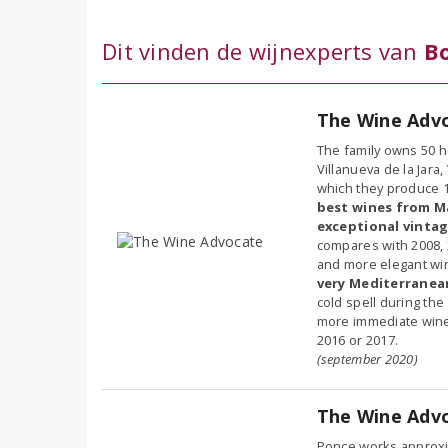
Dit vinden de wijnexperts van
B
The Wine Adv
The family owns 50 he
Villanueva de la Jara
which they produce 1
best wines from M
exceptional vintag
compares with 2008, 
and more elegant win
very Mediterranea
cold spell during th
more immediate wines 
2016 or 2017.
(september 2020)
The Wine Adv
Ponce works approxi