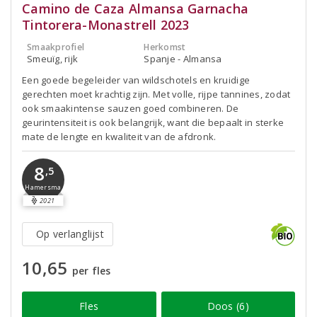
Camino de Caza Almansa Garnacha
Tintorera-Monastrell 2023
Smaakprofiel
Herkomst
Smeuïg, rijk
Spanje - Almansa
Een goede begeleider van wildschotels en kruidige
gerechten moet krachtig zijn. Met volle, rijpe tannines, zodat
ook smaakintense sauzen goed combineren. De
geurintensiteit is ook belangrijk, want die bepaalt in sterke
mate de lengte en kwaliteit van de afdronk.
8
,5
Hamersma
2021
Op verlanglijst
10,65
per fles
Fles
Doos (6)