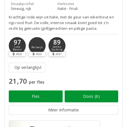
Smaakprofiel
Herkomst
Smeuïg, rijk
Italië - Friuli
Krachtige rode wijn uit Italië, met de geur van eikenhout en
rijp rood fruit. De volle, intense smaak komt goed tot z'n
recht bij gekruide (grill)gerechten en pittige pasta.
97
89
Luca
James
Perswijn
Maroni
Suckling
2022
2022
2021
Op verlanglijst
21,70
per fles
Fles
Doos (6)
Meer informatie