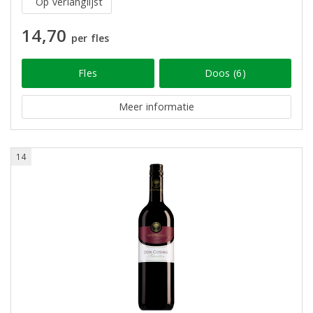
Op verlanglijst
14,70
per fles
Fles
Doos (6)
Meer informatie
14