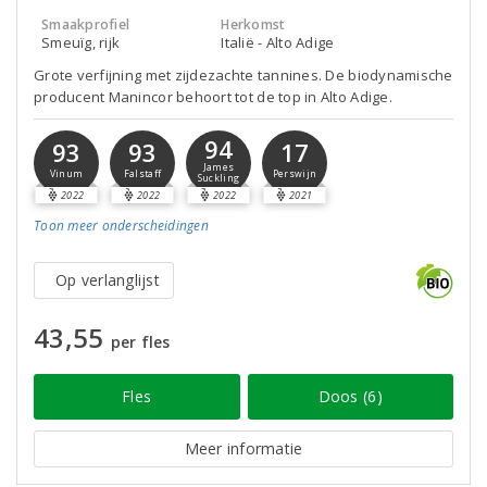
Smaakprofiel
Herkomst
Smeuïg, rijk
Italië - Alto Adige
Grote verfijning met zijdezachte tannines. De biodynamische
producent Manincor behoort tot de top in Alto Adige.
94
93
93
17
James
Vinum
Falstaff
Perswijn
Suckling
2022
2022
2022
2021
Toon meer
onderscheidingen
Op verlanglijst
43,55
per fles
Fles
Doos (6)
Meer informatie