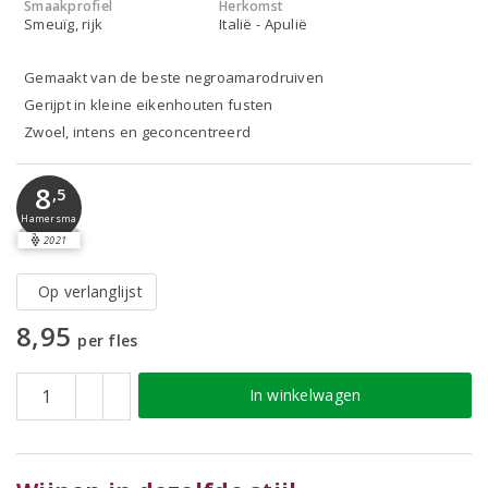
Smaakprofiel
Herkomst
Smeuïg, rijk
Italië - Apulië
Gemaakt van de beste negroamarodruiven
Gerijpt in kleine eikenhouten fusten
Zwoel, intens en geconcentreerd
8
,5
Hamersma
2021
Op verlanglijst
8,95
per fles
In winkelwagen