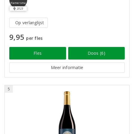
Hamersma
2023
Op verlanglijst
9,95
per fles
Fles
Doos (6)
Meer informatie
5