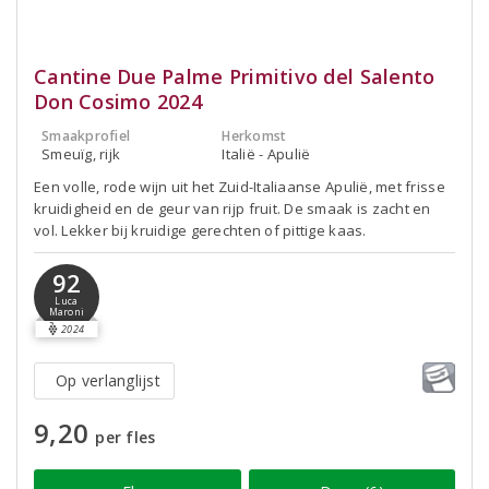
Cantine Due Palme Primitivo del Salento
Don Cosimo 2024
Smaakprofiel
Herkomst
Smeuïg, rijk
Italië - Apulië
Een volle, rode wijn uit het Zuid-Italiaanse Apulië, met frisse
kruidigheid en de geur van rijp fruit. De smaak is zacht en
vol. Lekker bij kruidige gerechten of pittige kaas.
92
Luca
Maroni
2024
Op verlanglijst
9,20
per fles