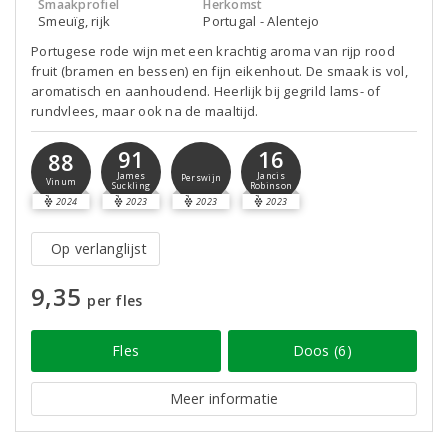
Smaakprofiel
Herkomst
Smeuïg, rijk
Portugal - Alentejo
Portugese rode wijn met een krachtig aroma van rijp rood
fruit (bramen en bessen) en fijn eikenhout. De smaak is vol,
aromatisch en aanhoudend. Heerlijk bij gegrild lams- of
rundvlees, maar ook na de maaltijd.
91
16
88
James
Jancis
Perswijn
Vinum
Suckling
Robinson
2024
2023
2023
2023
Op verlanglijst
9,35
per fles
Fles
Doos (6)
Meer informatie