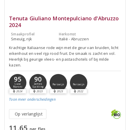
Tenuta Giuliano Montepulciano d'Abruzzo
2024
Smaakprofiel
Herkomst
Smeuïg, rijk
Italië - Abruzzen
Krachtige Italiaanse rode wijn met de geur van kruiden, licht
eikenhout en veel rijp rood fruit. De smaak is zacht en vol.
Heerlijk bij geurige vlees- en pastaschotels of bij milde
kazen.
95
90
Luca
James
Perswijn
Perswijn
Maroni
Suckling
2024
2023
2023
2022
Toon meer
onderscheidingen
Op verlanglijst
11,65
per fles