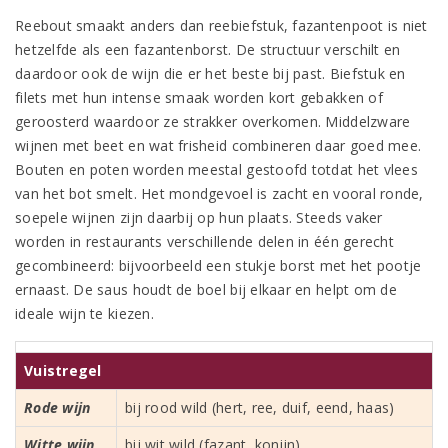
Reebout smaakt anders dan reebiefstuk, fazantenpoot is niet
hetzelfde als een fazantenborst. De structuur verschilt en
daardoor ook de wijn die er het beste bij past. Biefstuk en
filets met hun intense smaak worden kort gebakken of
geroosterd waardoor ze strakker overkomen. Middelzware
wijnen met beet en wat frisheid combineren daar goed mee.
Bouten en poten worden meestal gestoofd totdat het vlees
van het bot smelt. Het mondgevoel is zacht en vooral ronde,
soepele wijnen zijn daarbij op hun plaats. Steeds vaker
worden in restaurants verschillende delen in één gerecht
gecombineerd: bijvoorbeeld een stukje borst met het pootje
ernaast. De saus houdt de boel bij elkaar en helpt om de
ideale wijn te kiezen.
Vuistregel
Rode wijn
bij rood wild (hert, ree, duif, eend, haas)
Witte wijn
bij wit wild (fazant, konijn)