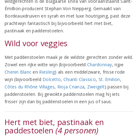
wildgerechten is de Bulgaarse Enira van vooraanstaand Saint-
Émillion-producent Stephan Von Neipperg. Gemaakt van
Bordeauxdruiven en syrah en met luxe houtrijping, past deze
prachtwijn fantastisch bij bijvoorbeeld hert met biet,
pastinaak en paddenstoelen.
Wild voor veggies
Met paddenstoelen maak je de wildste gerechten zonder wild.
Zowel een rijke witte wijn (bijvoorbeeld
Chardonnay
, rijpe
Chenin Blanc
en
Riesling
) als een middelzware, frisse rode
wijn (bijvoorbeeld
Dolcetto
,
Chianti Classico
,
St. Emilion
,
Côtes du Rhône Villages
,
Rioja Crianza
,
Zweigelt
) passen bij
paddenstoelen. Bij gewokte paddenstoelen mag hij iets
frisser zijn dan bij paddenstoelen in een jus of saus.
Hert met biet, pastinaak en
paddestoelen
(4 personen)