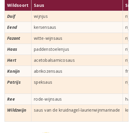
Wildsoort
Saus
Sm
Duif
wijnjus
rijp
Eend
kersensaus
rijp
Fazant
witte-wijnsaus
rijp
Haas
paddenstoelenjus
rij
Hert
acetobalsamicosaus
rijp
Konijn
abrikozensaus
fri
Patrijs
speksaus
rijp
Ree
rode-wijnsaus
half
Wildzwijn
saus van de kruidnagel-laurierwijnmarinade
krui