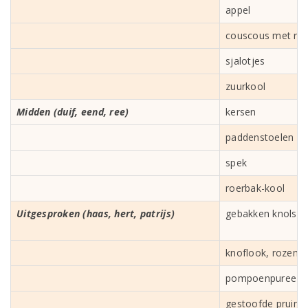
appel
couscous met roz
sjalotjes
zuurkool
Midden (duif, eend, ree)
kersen
paddenstoelen
spek
roerbak-kool
Uitgesproken (haas, hert, patrijs)
gebakken knolseld
knoflook, rozemar
pompoenpuree
gestoofde pruime