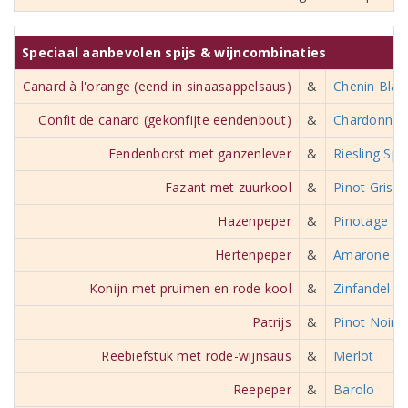
Speciaal aanbevolen spijs & wijncombinaties
Canard à l'orange (eend in sinaasappelsaus)
&
Chenin Blan
Confit de canard (gekonfijte eendenbout)
&
Chardonnay
Eendenborst met ganzenlever
&
Riesling Spä
Fazant met zuurkool
&
Pinot Gris
Hazenpeper
&
Pinotage
Hertenpeper
&
Amarone dell
Konijn met pruimen en rode kool
&
Zinfandel
Patrijs
&
Pinot Noir
Reebiefstuk met rode-wijnsaus
&
Merlot
Reepeper
&
Barolo