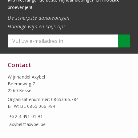
proeverijen!
De scherpste aanbiedingen
Handige wijn en spijs tips
Contact
Wijnhandel Axybel
Beemdweg 7
2560 Kessel
Organisatienummer: 0865.066.784
BTW: BE 0865 066 784
+32 3 491 01 91
axybel@axybel.be