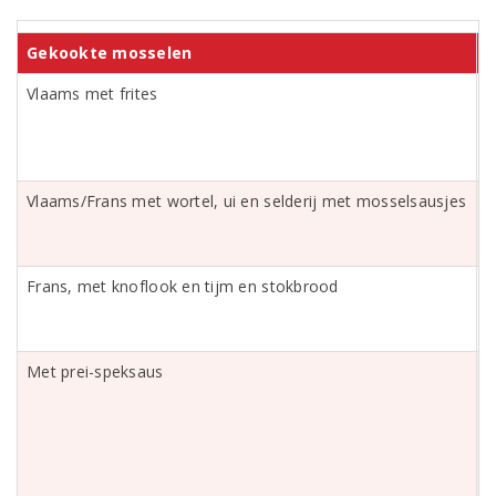
Gekookte mosselen
Vlaams met frites
Z
Vlaams/Frans met wortel, ui en selderij met mosselsausjes
Z
Frans, met knoflook en tijm en stokbrood
Z
Met prei-speksaus
Z