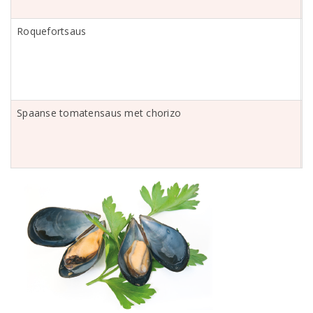
Roquefortsaus
R
Spaanse tomatensaus met chorizo
P