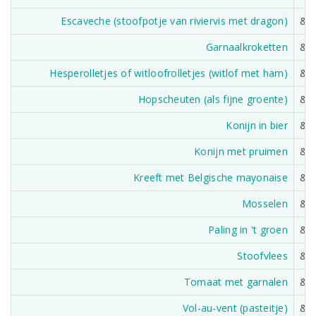
Escaveche (stoofpotje van riviervis met dragon)
&
Garnaalkroketten
&
Hesperolletjes of witloofrolletjes (witlof met ham)
&
Hopscheuten (als fijne groente)
&
Konijn in bier
&
Konijn met pruimen
&
Kreeft met Belgische mayonaise
&
Mosselen
&
Paling in 't groen
&
Stoofvlees
&
Tomaat met garnalen
&
Vol-au-vent (pasteitje)
&