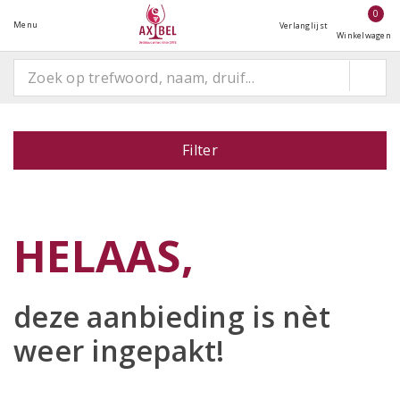
0
Menu
Verlanglijst
Winkelwagen
Filter
HELAAS,
deze aanbieding is
nèt
weer ingepakt!