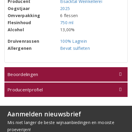
Producent
Eisacktal Weinkellerei
Oogstjaar
2025
Omverpakking
6 flessen
Flesinhoud
750 ml
Alcohol
13,00%
Druivenrassen
100% Lagrein
Allergenen
Bevat sulfieten
Beoordelingen
Producentprofiel
Aanmelden nieuwsbrief
Mis niet langer de beste wijnaanbiedingen en mooiste
proeverijen!