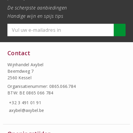
De scherpste aanbiedingen
Handige wijn en spijs tips
Contact
Wijnhandel Axybel
Beemdweg 7
2560 Kessel
Organisatienummer: 0865.066.784
BTW: BE 0865 066 784
+32 3 491 01 91
axybel@axybel.be