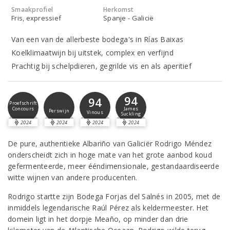
Smaakprofiel
Herkomst
Fris, expressief
Spanje - Galicië
Van een van de allerbeste bodega's in Rías Baixas
Koelklimaatwijn bij uitstek, complex en verfijnd
Prachtig bij schelpdieren, gegrilde vis en als aperitief
94
94
Proefschrift
Concours
James
Perswijn
Vinous
Suckling
2024
2024
2024
2024
De pure, authentieke Albariño van Galiciër Rodrigo Méndez
onderscheidt zich in hoge mate van het grote aanbod koud
gefermenteerde, meer ééndimensionale, gestandaardiseerde
witte wijnen van andere producenten.
Rodrigo startte zijn Bodega Forjas del Salnés in 2005, met de
inmiddels legendarische Raúl Pérez als keldermeester. Het
domein ligt in het dorpje Meaño, op minder dan drie