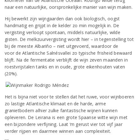
kilometer van de Atlantische Oceaan. Rodrigo wilde terug
naar een natuurlijke, oorspronkelijke manier van wijn maken.
Hij bewerkt zijn wijngaarden dan ook biologisch, oogst
handmatig en grijpt in de kelder zo min mogelijk in. De
vergisting verloopt spontaan, middels natuurlijke, wilde
gisten. De melkzuurvergisting wordt hier – in tegenstelling tot
bij de meeste Albariño – niet uitgevoerd, waardoor de
voor de Atlantische Salnésvallei zo typische frisheid bewaard
blijft. Na de fermentatie verblijft de wijn zeven maanden in
roestvrijstalen tanks en in oude, grote eikenhouten vaten
(20%).
Het is bijna niet voor te stellen dat het ruwe, voor wijnboeren
zo lastige Atlantische klimaat en de harde, arme
granietbodem alhier zulke fantastische wijnen kunnen
opleveren. De Leirana is een grote Spaanse witte wijn met
een bijzondere verfijning. Laat ‘m gerust vier tot vijf jaar
verder rijpen en daarmee winnen aan complexiteit.