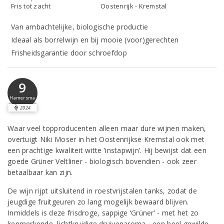
Fris tot zacht
Oostenrijk - Kremstal
Van ambachtelijke, biologische productie
Ideaal als borrelwijn en bij mooie (voor)gerechten
Frisheidsgarantie door schroefdop
9
Hamersma
2024
Waar veel topproducenten alleen maar dure wijnen maken,
overtuigt Niki Moser in het Oostenrijkse Kremstal ook met
een prachtige kwaliteit witte ’instapwijn’. Hij bewijst dat een
goede Grüner Veltliner - biologisch bovendien - ook zeer
betaalbaar kan zijn.
De wijn rijpt uitsluitend in roestvrijstalen tanks, zodat de
jeugdige fruitgeuren zo lang mogelijk bewaard blijven.
Inmiddels is deze frisdroge, sappige ‘Grüner’ - met het zo
kenmerkende, lichtkruidige druivenaroma - een heel gewilde