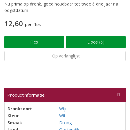
Nu prima op dronk, goed houdbaar tot twee à drie jaar na
oogstdatum.
12,60
per fles
Fles
Doos (6)
Op verlanglijst
Productinformatie
Dranksoort
Wijn
Kleur
Wit
Smaak
Droog
Land
Oostenrijk