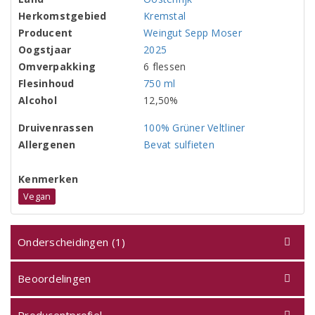
Herkomstgebied
Kremstal
Producent
Weingut Sepp Moser
Oogstjaar
2025
Omverpakking
6 flessen
Flesinhoud
750 ml
Alcohol
12,50%
Druivenrassen
100% Grüner Veltliner
Allergenen
Bevat sulfieten
Kenmerken
Vegan
Onderscheidingen (1)
Beoordelingen