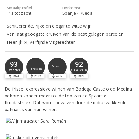
Smaakprofiel
Herkomst
Fris tot zacht
Spanje - Rueda
Schitterende, rijke én elegante witte wijn
Van laat geoogste druiven van de best gelegen percelen
Heerlijk bij verfijnde visgerechten
93
92
Perswijn
Perswijn
Decanter
Guía Peñín
2024
2023
2022
2022
De frisse, expressieve wijnen van Bodega Castelo de Medina
behoren zonder meer tot de top van de Spaanse
Ruedastreek. Dat wordt bewezen door de indrukwekkende
palmares van hun wijnen.