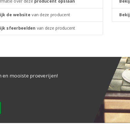
ormatie over deze
producent opslaan
Bekij
ijk de website
van deze producent
Bekij
ijk sfeerbeelden
van deze producent
n en mooiste proeverijen!