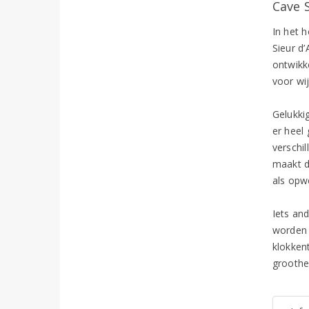
Cave 
In het 
Sieur d
ontwikk
voor wi
Gelukki
er heel
verschi
maakt d
als opw
Iets and
worden 
klokken
groothe