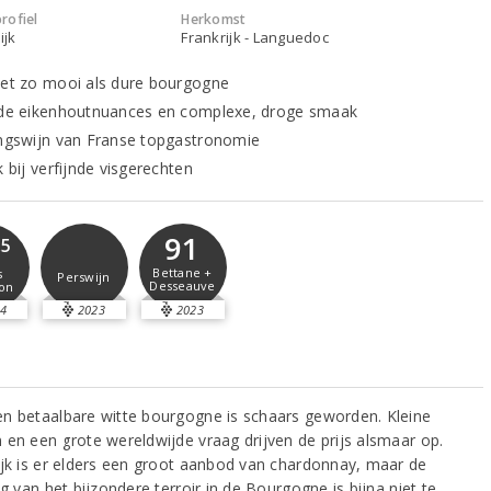
rofiel
Herkomst
ijk
Frankrijk - Languedoc
net zo mooi als dure bourgogne
nde eikenhoutnuances en complexe, droge smaak
ingswijn van Franse topgastronomie
k bij verfijnde visgerechten
91
,5
Bettane +
s
Perswijn
Desseauve
on
4
2023
2023
n betaalbare witte bourgogne is schaars geworden. Kleine
 en een grote wereldwijde vraag drijven de prijs alsmaar op.
ijk is er elders een groot aanbod van chardonnay, maar de
ng van het bijzondere terroir in de Bourgogne is bijna niet te