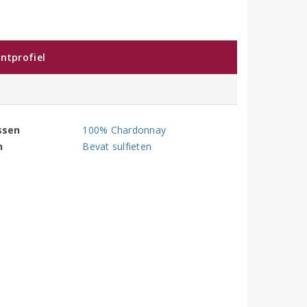
ntprofiel
ssen
100% Chardonnay
n
Bevat sulfieten