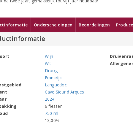
k na twee jaar, gemakkelijk tot vijf jaar houdbaar.
ctinformatie
Onderscheidingen
Beoordelingen
Produce
ductinformatie
oort
Wijn
Druivenra
Wit
Allergene
Droog
Frankrijk
mstgebied
Languedoc
ent
Cave Sieur d'Arques
aar
2024
pakking
6 flessen
houd
750 ml
l
13,00%