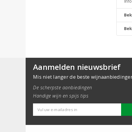
Inf
Bek
Bek
Aanmelden nieuwsbrief
Mis niet langer de beste wijnaanbiedinge
De scherpste aanbiedingen
Handige wijn en spijs tips