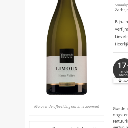
Smaakp
Zacht, r
Bijna 
Verfij
Lievel
Heerlij
17
Janci
Robins
202
(Ga over de afbeelding om in te zoomen)
Goede e
oogsten
Natuurl
verfijni