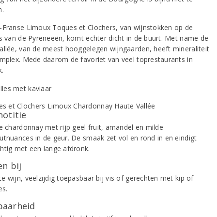
n.
-Franse Limoux Toques et Clochers, van wijnstokken op de
rs van de Pyreneeën, komt echter dicht in de buurt. Met name de
allée, van de meest hooggelegen wijngaarden, heeft mineraliteit
omplex. Mede daarom de favoriet van veel toprestaurants in
k.
notitie
de chardonnay met rijp geel fruit, amandel en milde
utnuances in de geur. De smaak zet vol en rond in en eindigt
htig met een lange afdronk.
n bij
 wijn, veelzijdig toepasbaar bij vis of gerechten met kip of
es.
aarheid