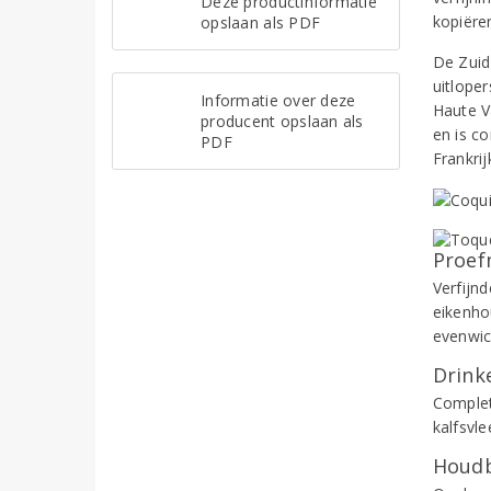
Deze productinformatie
kopiëre
opslaan als PDF
De Zuid
uitlope
Informatie over deze
Haute V
producent opslaan als
en is c
PDF
Frankrij
Proef
Verfijn
eikenho
evenwic
Drinke
Complete
kalfsvle
Houdb