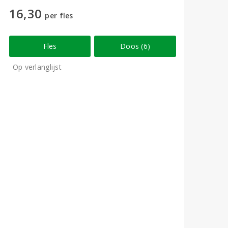
16,30
per fles
Fles
Doos (6)
Op verlanglijst