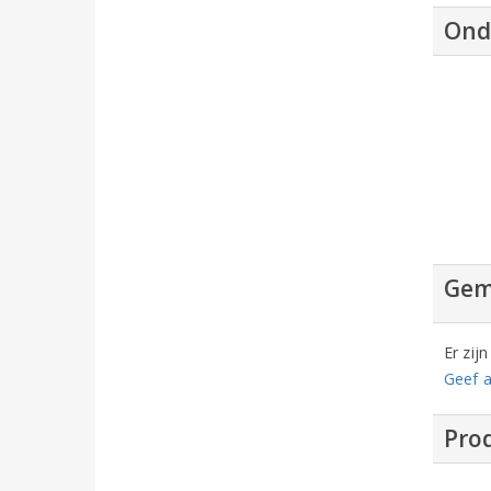
Ond
Gem
Er zij
Geef a
Prod