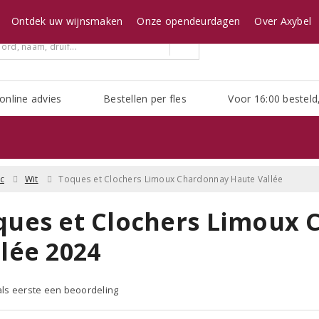
Ontdek uw wijnsmaken
Onze opendeurdagen
Over Axybel
online advies
Bestellen per fles
Voor 16:00 besteld
c
Wit
Toques et Clochers Limoux Chardonnay Haute Vallée
ques et Clochers Limoux
lée 2024
 als eerste een beoordeling