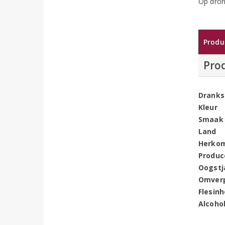
Op dron
Produ
Pro
Dranks
Kleur
Smaak
Land
Herko
Produc
Oogstj
Omver
Flesin
Alcoho