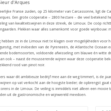
Sieur d'Arques
heerlijke Franse zuiden, op 25 kilometer van Carcassonne, ligt de 
’Arques. Een grote coöperatie – 2800 hectare – die veel betekend h
eling van kwaliteitswijnen in deze streek, de Limoux. De coöp richt
jngaarden. Plekken waar alles samenkomt voor goede wijnbouw: mi
g hebben ze in de Limoux niet te klagen over mogelijkheden voor het
 gunstig, met invloeden van de Pyreneeën, de Atlantische Oceaan 
llende bodemsoorten, voldoende afwisseling om blauwe én witte d
an ook – naast de mousserende wijnen waar deze coöperatie beke
ekkend rood van pinot noir.
ers waar dit ambitieuze bedrijf mee aan de weg timmert, is de jaarl
wijnen op vat verkocht aan de hoogste bieder; de opbrengst gaat 
torens in de Limoux. De veiling is inmiddels niet alleen een mooie 
den uit de gastronomische en wijnwereld meedoen.