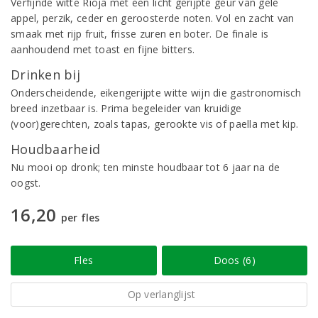
Verfijnde witte Rioja met een licht gerijpte geur van gele
appel, perzik, ceder en geroosterde noten. Vol en zacht van
smaak met rijp fruit, frisse zuren en boter. De finale is
aanhoudend met toast en fijne bitters.
Drinken bij
Onderscheidende, eikengerijpte witte wijn die gastronomisch
breed inzetbaar is. Prima begeleider van kruidige
(voor)gerechten, zoals tapas, gerookte vis of paella met kip.
Houdbaarheid
Nu mooi op dronk; ten minste houdbaar tot 6 jaar na de
oogst.
16,20
per fles
Fles
Doos (6)
Op verlanglijst