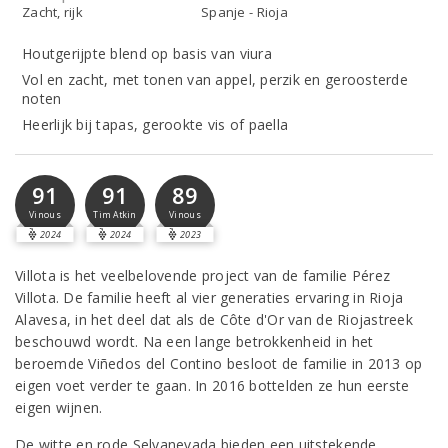
Zacht, rijk
Spanje - Rioja
Houtgerijpte blend op basis van viura
Vol en zacht, met tonen van appel, perzik en geroosterde
noten
Heerlijk bij tapas, gerookte vis of paella
91
91
89
Vinous
Tim Atkin
Vinous
2024
2024
2023
Villota is het veelbelovende project van de familie Pérez
Villota. De familie heeft al vier generaties ervaring in Rioja
Alavesa, in het deel dat als de Côte d'Or van de Riojastreek
beschouwd wordt. Na een lange betrokkenheid in het
beroemde Viñedos del Contino besloot de familie in 2013 op
eigen voet verder te gaan. In 2016 bottelden ze hun eerste
eigen wijnen.
De witte en rode Selvanevada bieden een uitstekende