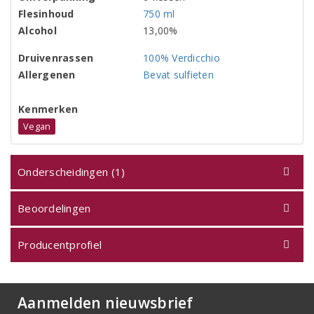
Flesinhoud
750 ml
Alcohol
13,00%
Druivenrassen
100% Verdicchio
Allergenen
Bevat sulfieten
Kenmerken
Vegan
Onderscheidingen (1)
Beoordelingen
Producentprofiel
Aanmelden nieuwsbrief