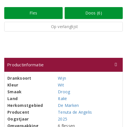
Fles
Doos (6)
Op verlanglijst
Productinformatie
Dranksoort
Wijn
Kleur
Wit
Smaak
Droog
Land
Italië
Herkomstgebied
De Marken
Producent
Tenuta de Angelis
Oogstjaar
2025
Omverpakking
6 flessen