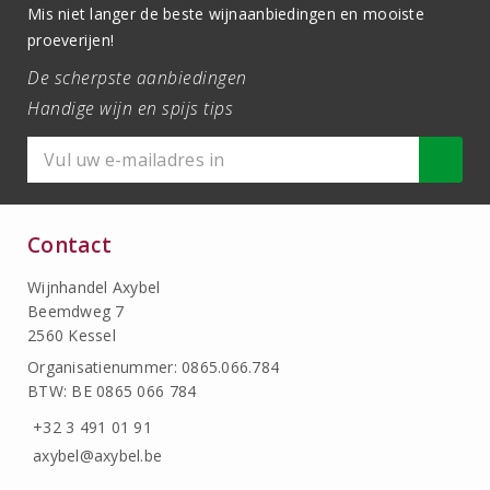
Mis niet langer de beste wijnaanbiedingen en mooiste
proeverijen!
De scherpste aanbiedingen
Handige wijn en spijs tips
Contact
Wijnhandel Axybel
Beemdweg 7
2560 Kessel
Organisatienummer: 0865.066.784
BTW: BE 0865 066 784
+32 3 491 01 91
axybel@axybel.be