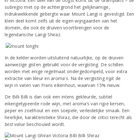
in Victoria. Een deel van de oogst komt uit de Grampians – de
subregio met op de achtergrond het gelijknamige,
indrukwekkende gebergte waar Mount Langi is gevestigd. Een
klein deel komt zelfs uit de eigen wijngaarden van het
domein, die ook de druiven voortbrengen voor de
legendarische Langi Shiraz.
In de kelder worden uitsluitend natuurlijke, op de druiven
aanwezige gisten gebruikt voor de vergisting. De schillen
worden met enige regelmaat ondergedompeld, voor extra
extractie van kleur en aroma's. Na de vergisting rijpt de
wijn in vaten van Frans eikenhout, waarvan 15% nieuw.
De Billi Billi is dan ook een intens gekleurde, subtiel
eikengetypeerde rode wijn, met aroma’s van rijpe kersen,
peper en zoethout en een soepele, verleidelijke smaak. Een
heerlijke, karakteristieke Shiraz, die door de critici terecht als
best value
beschouwd wordt.