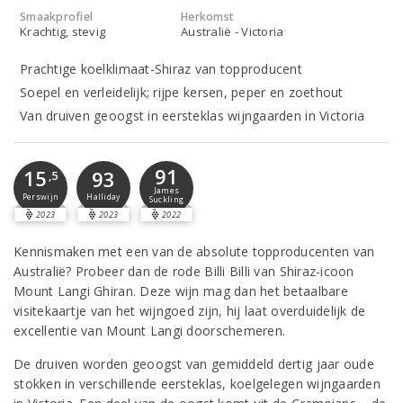
Smaakprofiel
Herkomst
Krachtig, stevig
Australië - Victoria
Prachtige koelklimaat-Shiraz van topproducent
Soepel en verleidelijk; rijpe kersen, peper en zoethout
Van druiven geoogst in eersteklas wijngaarden in Victoria
91
15
93
,5
James
Perswijn
Halliday
Suckling
2023
2023
2022
Kennismaken met een van de absolute topproducenten van
Australië? Probeer dan de rode Billi Billi van Shiraz-icoon
Mount Langi Ghiran. Deze wijn mag dan het betaalbare
visitekaartje van het wijngoed zijn, hij laat overduidelijk de
excellentie van Mount Langi doorschemeren.
De druiven worden geoogst van gemiddeld dertig jaar oude
stokken in verschillende eersteklas, koelgelegen wijngaarden