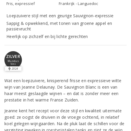
Fris, expressief
Frankrijk - Languedoc
Loepzuivere stijl met een geurige Sauvignon-expressie
Sappig & opwekkend, met tonen van groene appel en
passievrucht
Heerlijk op zichzelf en bij lichte gerechten
ZILVER
Mundus
Vini
2024
Wat een loepzuivere, knisperend frisse en expressieve witte
wijn van Jeanne Delaunay. De Sauvignon Blanc is een van
haar meest geslaagde wijnen – en dat is zonder meer een
prestatie in het warme Franse Zuiden.
Jeanne kent het recept voor deze stijl en kwaliteit uitermate
goed: ze oogst de druiven in de vroege ochtend, in relatief
koel gelegen wijngaarden. Na de pluk laat de schillen voor de
vergisting inweken in roestvrijstalen tanks en rijpt ze de wijn