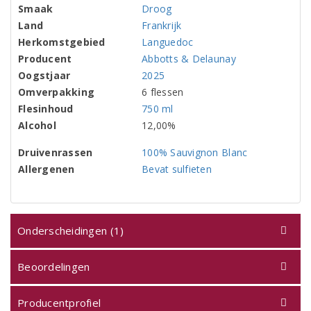
Smaak
Droog
Land
Frankrijk
Herkomstgebied
Languedoc
Producent
Abbotts & Delaunay
Oogstjaar
2025
Omverpakking
6 flessen
Flesinhoud
750 ml
Alcohol
12,00%
Druivenrassen
100% Sauvignon Blanc
Allergenen
Bevat sulfieten
Onderscheidingen (1)
Beoordelingen
Producentprofiel