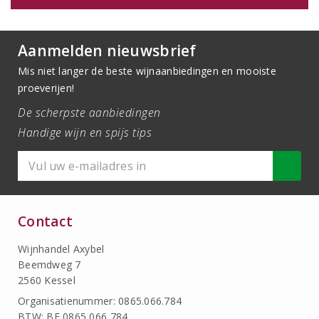
Aanmelden nieuwsbrief
Mis niet langer de beste wijnaanbiedingen en mooiste
proeverijen!
De scherpste aanbiedingen
Handige wijn en spijs tips
Contact
Wijnhandel Axybel
Beemdweg 7
2560 Kessel
Organisatienummer: 0865.066.784
BTW: BE 0865 066 784