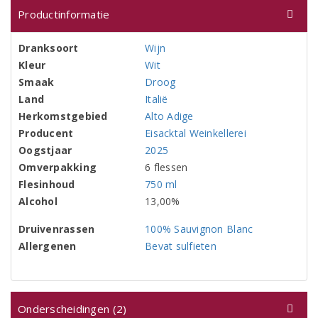
Productinformatie
Dranksoort
Wijn
Kleur
Wit
Smaak
Droog
Land
Italië
Herkomstgebied
Alto Adige
Producent
Eisacktal Weinkellerei
Oogstjaar
2025
Omverpakking
6 flessen
Flesinhoud
750 ml
Alcohol
13,00%
Druivenrassen
100% Sauvignon Blanc
Allergenen
Bevat sulfieten
Onderscheidingen (2)