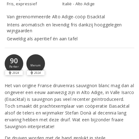
Fris, expressief
Italië - Alto Adige
Van gerenommeerde Alto Adige-coöp Eisacktal
Intens aromatisch en levendig fris dankzij hooggelegen
wijngaarden
Geweldig als aperitief én aan tafel
90
Merum
Parker
2024
2024
Het van origine Franse druivenras sauvignon blanc mag dan al
ongeveer een eeuw aanwezig zijn in Alto Adige, in Valle Isarco
(Eisacktal) is sauvignon pas veel recenter geïntroduceerd.
Toch smaakt dit prachtexemplaar van coöperatie Eiasacktal
alsof de telers en wijnmaker Stefan Donà al decennia lang
ervaring hebben met deze druif. Wat een bijzonder fraaie
Sauvignon-interpretatie!
De druiven worden met de hand geplukt in steile,