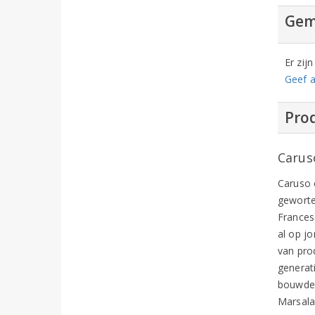
Gem
Er zij
Geef a
Prod
Carus
Caruso e
geworte
Frances
al op jo
van pro
generat
bouwde 
Marsal