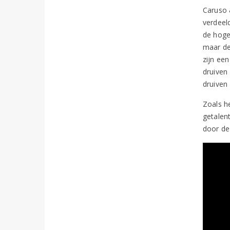
Caruso &
verdeel
de hoge
maar de
zijn ee
druiven 
druiven
Zoals he
getalen
door de