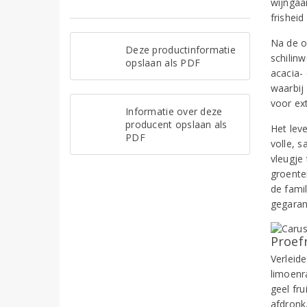
wijngaar
frisheid
Na de o
Deze productinformatie
schilinw
opslaan als PDF
acacia- 
waarbij
voor ex
Informatie over deze
producent opslaan als
Het lev
PDF
volle, 
vleugje 
groente
de fami
gegaran
Proef
Verleide
limoenr
geel fru
afdronk