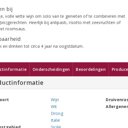
n bij
ge, volle witte wijn om solo van te genieten of te combineren met
(vis)gerechten. Heerlijk bij antipasti, risotto met zeevruchten of
et roomsaus.
aarheid
 en drinken tot circa 4 jaar na oogstdatum.
ctinformatie
Onderscheidingen
Beoordelingen
Produce
ductinformatie
oort
Wijn
Druivenra
Wit
Allergene
Droog
Italië
mstgebied
Sicilië