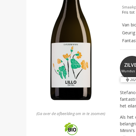
Smaakp
Fris tot
Van bio
Geurig
Fantas
ZILV
Mundus 
202
Stefano
fantast
het eila
(Ga over de afbeelding om in te zoomen)
Als het 
belangr
Minini'