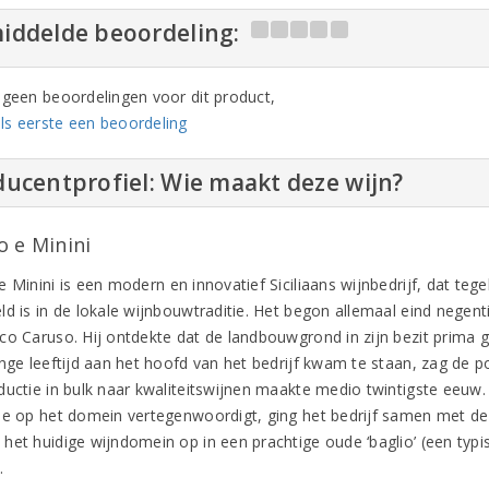
iddelde beoordeling:
n geen beoordelingen voor dit product,
ls eerste een beoordeling
ucentprofiel: Wie maakt deze wijn?
o e Minini
 Minini is een modern en innovatief Siciliaans wijnbedrijf, dat tegel
ld is in de lokale wijnbouwtraditie. Het begon allemaal eind nege
co Caruso. Hij ontdekte dat de landbouwgrond in zijn bezit prima g
nge leeftijd aan het hoofd van het bedrijf kwam te staan, zag de po
ductie in bulk naar kwaliteitswijnen maakte medio twintigste eeuw.
ie op het domein vertegenwoordigt, ging het bedrijf samen met de 
het huidige wijndomein op in een prachtige oude ‘baglio’ (een typi
a.