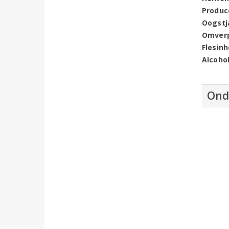
Produc
Oogstj
Omver
Flesin
Alcoho
Ond