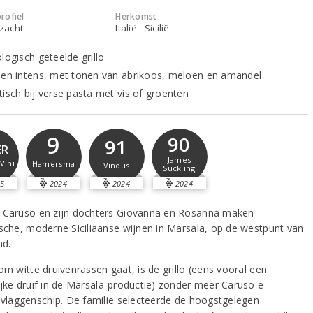
rofiel
Herkomst
 zacht
Italië - Sicilië
logisch geteelde grillo
 en intens, met tonen van abrikoos, meloen en amandel
tisch bij verse pasta met vis of groenten
9
90
91
ER
James
Vini
Hamersma
Vinous
Suckling
5
2024
2024
2024
 Caruso en zijn dochters Giovanna en Rosanna maken
ische, moderne Siciliaanse wijnen in Marsala, op de westpunt van
nd.
om witte druivenrassen gaat, is de grillo (eens vooral een
ijke druif in de Marsala-productie) zonder meer Caruso e
s vlaggenschip. De familie selecteerde de hoogstgelegen