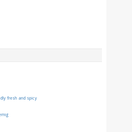
dly fresh and spicy
oemig