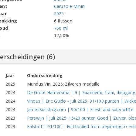
ent
Caruso e Minini
aar
2025
pakking
6 flessen
houd
750 ml
l
12,50%
erscheidingen (6)
Jaar
Onderscheiding
2025
Mundus Vini 2026: Zilveren medaille
2024
De Grote Hamersma | 9 | Spannend, fraai, diepgang
2024
Vinous | Eric Guido - juli 2025: 91/100 punten | Wicke
2024
JamesSuckling.com | 90/100 | Fresh and salty white
2023
Perswijn | juli 2025: 15/20 punten Goed | Zuiver, bl
2023
Falstaff | 91/100 | Full-bodied from beginning to end