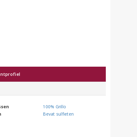
ntprofiel
ssen
100% Grillo
n
Bevat sulfieten