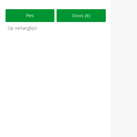
Fles
Doos (6)
Op verlanglijst