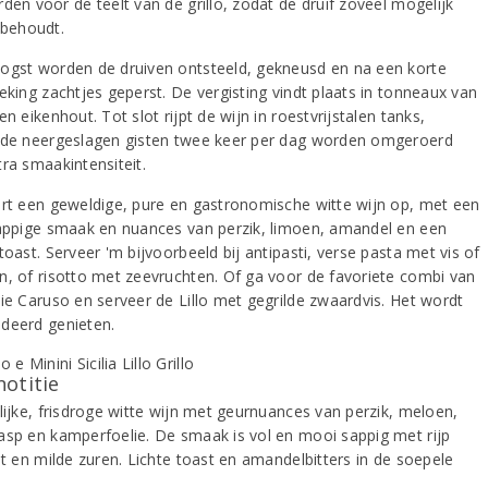
den voor de teelt van de grillo, zodat de druif zoveel mogelijk
 behoudt.
ogst worden de druiven ontsteeld, gekneusd en na een korte
eking zachtjes geperst. De vergisting vindt plaats in tonneaux van
en eikenhout. Tot slot rijpt de wijn in roestvrijstalen tanks,
 de neergeslagen gisten twee keer per dag worden omgeroerd
tra smaakintensiteit.
ert een geweldige, pure en gastronomische witte wijn op, met een
sappige smaak en nuances van perzik, limoen, amandel en een
toast. Serveer 'm bijvoorbeeld bij antipasti, verse pasta met vis of
n, of risotto met zeevruchten. Of ga voor de favoriete combi van
lie Caruso en serveer de Lillo met gegrilde zwaardvis. Het wordt
deerd genieten.
notitie
lijke, frisdroge witte wijn met geurnuances van perzik, meloen,
asp en kamperfoelie. De smaak is vol en mooi sappig met rijp
it en milde zuren. Lichte toast en amandelbitters in de soepele
.