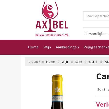
Persoonlijk en 
Home
Wijn
Aanbiedingen
Wijngeschenk
U bent hier:
Home
Wijn
Italië
Sicilië
Wit
Car
Schrijf
Verl