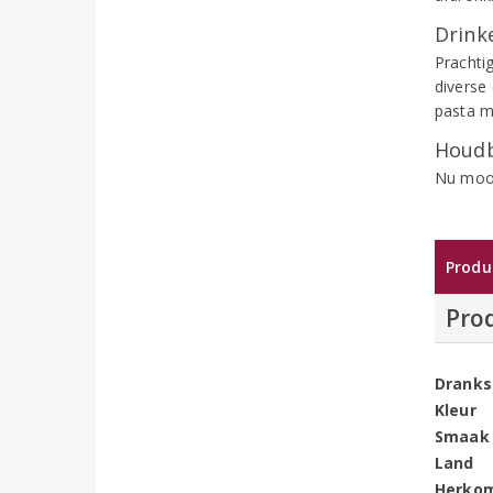
Drinke
Prachti
diverse 
pasta m
Houdb
Nu mooi
Produ
Pro
Dranks
Kleur
Smaak
Land
Herko