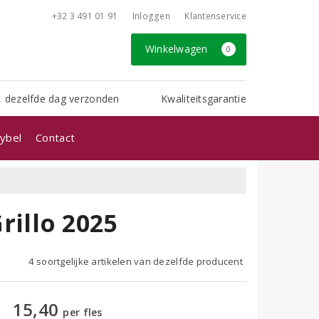
+32 3 491 01 91
Inloggen
Klantenservice
Winkelwagen
0
, dezelfde dag verzonden
Kwaliteitsgarantie
ybel
Contact
Grillo 2025
4 soortgelijke artikelen van dezelfde producent
15,40
per fles