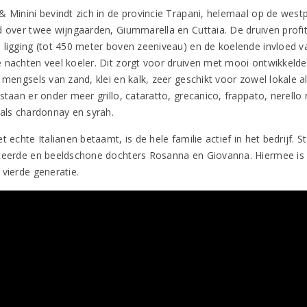
 Minini bevindt zich in de provincie Trapani, helemaal op de westpu
d over twee wijngaarden, Giummarella en Cuttaia. De druiven profi
 ligging (tot 450 meter boven zeeniveau) en de koelende invloed va
 nachten veel koeler. Dit zorgt voor druiven met mooi ontwikkeld
n mengsels van zand, klei en kalk, zeer geschikt voor zowel lokale 
staan er onder meer grillo, cataratto, grecanico, frappato, nerello
 als chardonnay en syrah.
t echte Italianen betaamt, is de hele familie actief in het bedrijf.
teerde en beeldschone dochters Rosanna en Giovanna. Hiermee is de 
 vierde generatie.