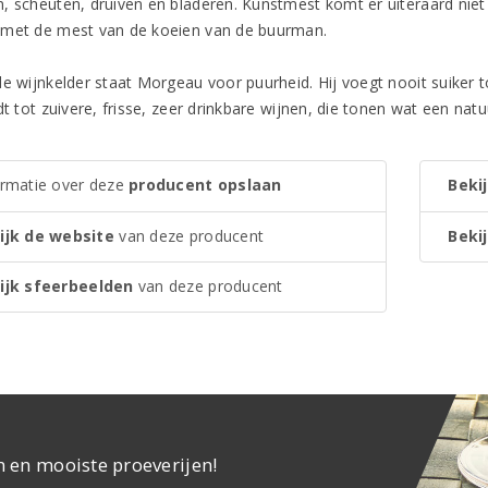
, scheuten, druiven en bladeren. Kunstmest komt er uiteraard niet 
met de mest van de koeien van de buurman.
e wijnkelder staat Morgeau voor puurheid. Hij voegt nooit suiker to
dt tot zuivere, frisse, zeer drinkbare wijnen, die tonen wat een nat
ormatie over deze
producent opslaan
Bekij
ijk de website
van deze producent
Bekij
ijk sfeerbeelden
van deze producent
n en mooiste proeverijen!