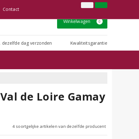
+32 3 491 01 91
Inloggen
Klantenservice
Contact
Winkelwagen
0
, dezelfde dag verzonden
Kwaliteitsgarantie
Val de Loire Gamay
4 soortgelijke artikelen van dezelfde producent