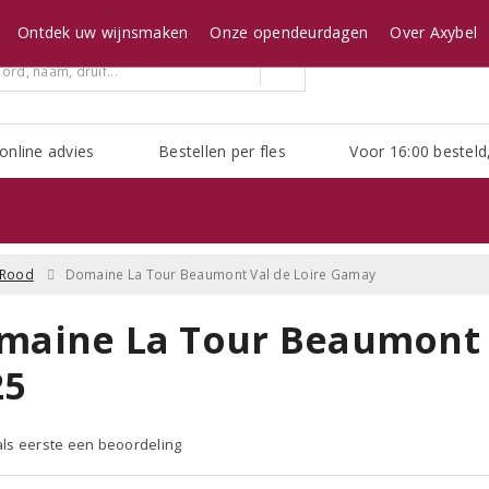
Ontdek uw wijnsmaken
Onze opendeurdagen
Over Axybel
online advies
Bestellen per fles
Voor 16:00 besteld
Rood
Domaine La Tour Beaumont Val de Loire Gamay
maine La Tour Beaumont 
25
 als eerste een beoordeling