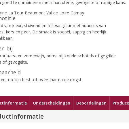
om goed te combineren met charcuterie, gevogelte of romige kaas.
notitie
od van kleur, stuivend en fris van geur met nuances van
s, kers en peer. De smaak is soepel, sappig en heerlijk
nkbaar.
n bij
oorjaars- en zomerwijn, prima bij koude schotels of gegrilde
s of gevogelte.
aarheid
en, op zijn best tot twee jaar na de oogst.
ctinformatie
Onderscheidingen
Beoordelingen
Produce
ductinformatie