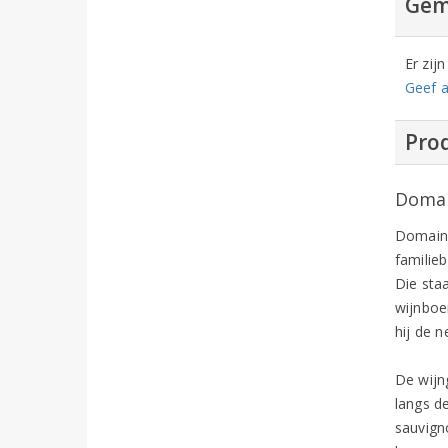
Gem
Er zij
Geef a
Prod
Domai
Domaine
familieb
Die sta
wijnboe
hij de 
De wijn
langs de
sauvign