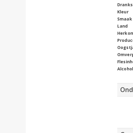
Dranks
Kleur
Smaak
Land
Herko
Produc
Oogstj
Omver
Flesin
Alcoho
Ond