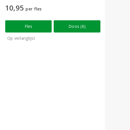
10,95
per fles
Fles
Doos (6)
Op verlanglijst