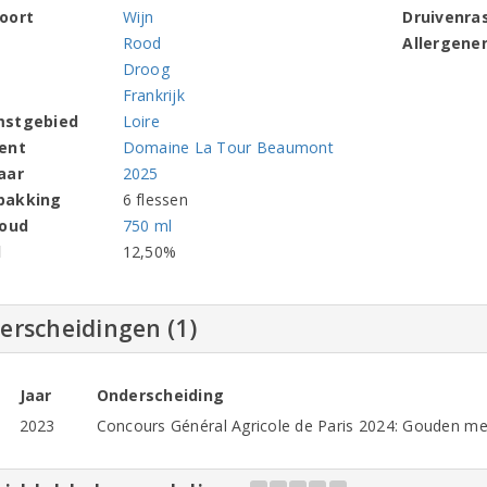
oort
Wijn
Druivenra
Rood
Allergene
Droog
Frankrijk
mstgebied
Loire
ent
Domaine La Tour Beaumont
aar
2025
pakking
6 flessen
houd
750 ml
l
12,50%
erscheidingen (1)
Jaar
Onderscheiding
2023
Concours Général Agricole de Paris 2024: Gouden me