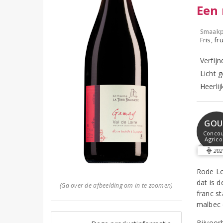
Een 
Smaakp
Fris, fru
Verfij
Licht g
Heerlij
GOU
Concou
Agrico
202
Rode Lo
dat is 
(Ga over de afbeelding om in te zoomen)
franc s
malbec 
Bijvoor