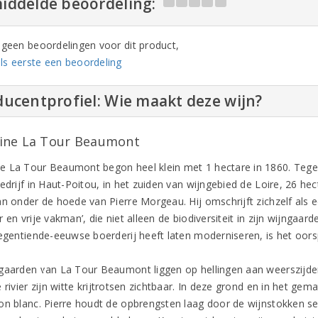
iddelde beoordeling:
n geen beoordelingen voor dit product,
ls eerste een beoordeling
ucentprofiel: Wie maakt deze wijn?
ne La Tour Beaumont
 La Tour Beaumont begon heel klein met 1 hectare in 1860. Tege
edrijf in Haut-Poitou, in het zuiden van wijngebied de Loire, 26 he
an onder de hoede van Pierre Morgeau. Hij omschrijft zichzelf als e
r en vrije vakman’, die niet alleen de biodiversiteit in zijn wijn
negentiende-eeuwse boerderij heeft laten moderniseren, is het oorsp
gaarden van La Tour Beaumont liggen op hellingen aan weerszijden 
 rivier zijn witte krijtrotsen zichtbaar. In deze grond en in het ge
on blanc. Pierre houdt de opbrengsten laag door de wijnstokken s