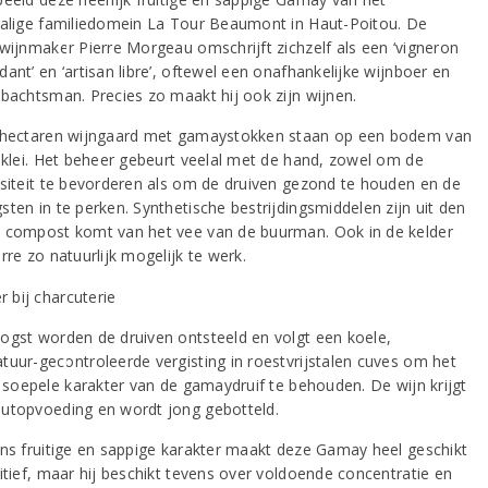
halige familiedomein La Tour Beaumont in Haut-Poitou. De
 wijnmaker Pierre Morgeau omschrijft zichzelf als een ‘vigneron
ant’ en ‘artisan libre’, oftewel een onafhankelijke wijnboer en
mbachtsman. Precies zo maakt hij ook zijn wijnen.
 hectaren wijngaard met gamaystokken staan op een bodem van
n klei. Het beheer gebeurt veelal met de hand, zowel om de
rsiteit te bevorderen als om de druiven gezond te houden en de
ten in te perken. Synthetische bestrijdingsmiddelen zijn uit den
 compost komt van het vee van de buurman. Ook in de kelder
rre zo natuurlijk mogelijk te werk.
ogst worden de druiven ontsteeld en volgt een koele,
tuur-gecontroleerde vergisting in roestvrijstalen cuves om het
e, soepele karakter van de gamaydruif te behouden. De wijn krijgt
utopvoeding en wordt jong gebotteld.
ens fruitige en sappige karakter maakt deze Gamay heel geschikt
ritief, maar hij beschikt tevens over voldoende concentratie en