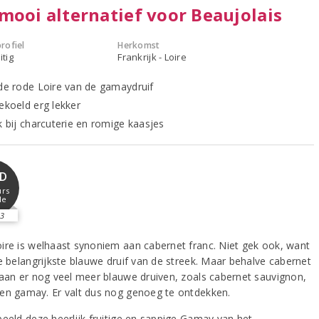
mooi alternatief voor Beaujolais
rofiel
Herkomst
itig
Frankrijk - Loire
nde rode Loire van de gamaydruif
ekoeld erg lekker
k bij charcuterie en romige kaasjes
D
rs
le
3
ire is welhaast synoniem aan cabernet franc. Niet gek ook, want
de belangrijkste blauwe druif van de streek. Maar behalve cabernet
taan er nog veel meer blauwe druiven, zoals cabernet sauvignon,
en gamay. Er valt dus nog genoeg te ontdekken.
beeld deze heerlijk fruitige en sappige Gamay van het