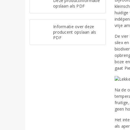
Deze productinformatie
opslaan als PDF
kleinsc
huidige
indépend
vrije a
Informatie over deze
producent opslaan als
De vier
PDF
silex e
biodive
opbrengs
boze en
gaat Pie
Na de o
tempera
fruitig
geen ho
Het int
als ape