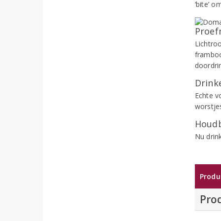
‘bite’ 
Proef
Lichtro
framboo
doordri
Drinke
Echte v
worstje
Houdb
Nu drink
Produ
Pro