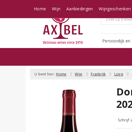
Home
Wijn
Aanbiedingen
Wijngeschenken
Persoonlijk en 
U bent hier:
Home
Wijn
Frankrijk
Loire
Do
20
Schrijf