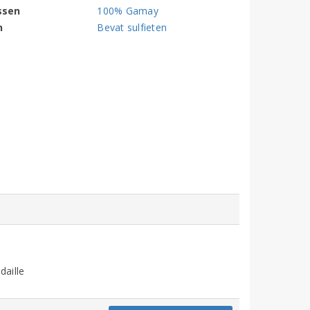
ssen
100% Gamay
n
Bevat sulfieten
daille