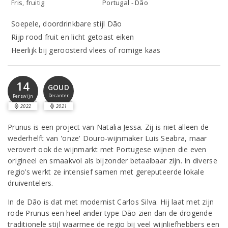
Fris, fruitig
Portugal - Dão
Soepele, doordrinkbare stijl Dão
Rijp rood fruit en licht getoast eiken
Heerlijk bij geroosterd vlees of romige kaas
14
GOUD
Decanter
Perswijn
2022
2021
Prunus is een project van Natalia Jessa. Zij is niet alleen de
wederhelft van 'onze' Douro-wijnmaker Luis Seabra, maar
verovert ook de wijnmarkt met Portugese wijnen die even
origineel en smaakvol als bijzonder betaalbaar zijn. In diverse
regio’s werkt ze intensief samen met gereputeerde lokale
druiventelers.
In de Dão is dat met modernist Carlos Silva. Hij laat met zijn
rode Prunus een heel ander type Dão zien dan de drogende
traditionele stijl waarmee de regio bij veel wijnliefhebbers een