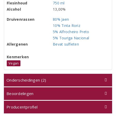
Flesinhoud
750 ml
Alcohol
13,00%
Druivenrassen
80% Jaen
10% Tinta Roriz
5% Alfrocheiro Preto
5% Touriga Nacional
Allergenen
Bevat sulfieten
Kenmerken
Vegan
Onderscheidingen (2)
Beoordelingen
Producentprofiel