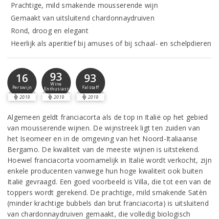
Prachtige, mild smakende mousserende wijn
Gemaakt van uitsluitend chardonnaydruiven
Rond, droog en elegant
Heerlijk als aperitief bij amuses of bij schaal- en schelpdieren
93
16
93
Wine
Perswijn
Falstaff
Enthusiast
2019
2019
2019
Algemeen geldt franciacorta als de top in Italië op het gebied
van mousserende wijnen. De wijnstreek ligt ten zuiden van
het Iseomeer en in de omgeving van het Noord-Italiaanse
Bergamo. De kwaliteit van de meeste wijnen is uitstekend.
Hoewel franciacorta voornamelijk in Italië wordt verkocht, zijn
enkele producenten vanwege hun hoge kwaliteit ook buiten
Italië gevraagd. Een goed voorbeeld is Villa, die tot een van de
toppers wordt gerekend. De prachtige, mild smakende Satèn
(minder krachtige bubbels dan brut franciacorta) is uitsluitend
van chardonnaydruiven gemaakt, die volledig biologisch