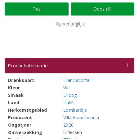
Fles
Doos (6)
Op verlanglijst
Productinformatie
Dranksoort
Franciacorta
Kleur
Wit
Smaak
Droog
Land
Italië
Herkomstgebied
Lombardije
Producent
Villa Franciacorta
Oogstjaar
2020
Omverpakking
6 flessen