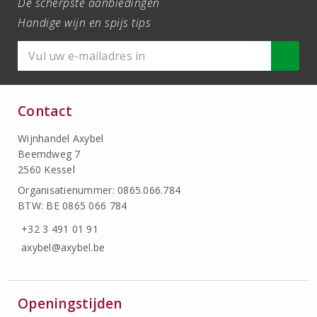
De scherpste aanbiedingen
Handige wijn en spijs tips
Contact
Wijnhandel Axybel
Beemdweg 7
2560 Kessel
Organisatienummer: 0865.066.784
BTW: BE 0865 066 784
+32 3 491 01 91
axybel@axybel.be
Openingstijden