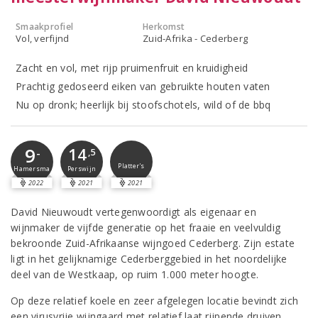
Smaakprofiel
Herkomst
Vol, verfijnd
Zuid-Afrika - Cederberg
Zacht en vol, met rijp pruimenfruit en kruidigheid
Prachtig gedoseerd eiken van gebruikte houten vaten
Nu op dronk; heerlijk bij stoofschotels, wild of de bbq
9
14
-
,5
Platter's
Perswijn
Hamersma
2022
2021
2021
David Nieuwoudt vertegenwoordigt als eigenaar en
wijnmaker de vijfde generatie op het fraaie en veelvuldig
bekroonde Zuid-Afrikaanse wijngoed Cederberg. Zijn estate
ligt in het gelijknamige Cederberggebied in het noordelijke
deel van de Westkaap, op ruim 1.000 meter hoogte.
Op deze relatief koele en zeer afgelegen locatie bevindt zich
een virusvrije wijngaard met relatief laat rijpende druiven.