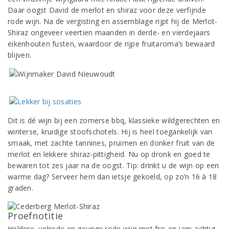
Daar oogst David de merlot en shiraz voor deze verfijnde
rode wijn. Na de vergisting en assemblage rijpt hij de Merlot-
Shiraz ongeveer veertien maanden in derde- en vierdejaars
eikenhouten fusten, waardoor de rijpe fruitaroma’s bewaard
blijven.
Dit is dé wijn bij een zomerse bbq, klassieke wildgerechten en
winterse, kruidige stoofschotels. Hij is heel toegankelijk van
smaak, met zachte tannines, pruimen en donker fruit van de
merlot en lekkere shiraz-pittigheid. Nu op dronk en goed te
bewaren tot zes jaar na de oogst. Tip: drinkt u de wijn op een
warme dag? Serveer hem dan ietsje gekoeld, op zo’n 16 à 18
graden.
Proefnotitie
Heldere, volrode en geurige rode wijn met fris en jam-achtig