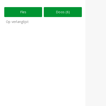
Fles
Doos (6)
Op verlanglijst