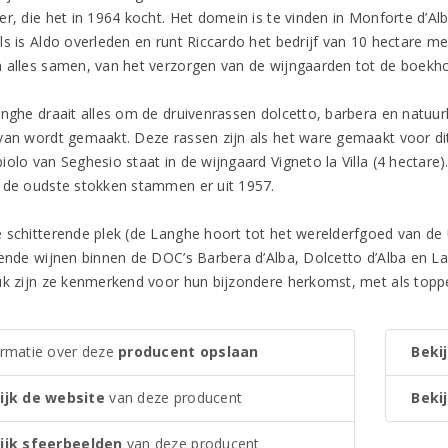
r, die het in 1964 kocht. Het domein is te vinden in Monforte d’Al
ls is Aldo overleden en runt Riccardo het bedrijf van 10 hectare me
 alles samen, van het verzorgen van de wijngaarden tot de boekh
anghe draait alles om de druivenrassen dolcetto, barbera en natuurl
van wordt gemaakt. Deze rassen zijn als het ware gemaakt voor di
olo van Seghesio staat in de wijngaard Vigneto la Villa (4 hectare)
 de oudste stokken stammen er uit 1957.
 schitterende plek (de Langhe hoort tot het werelderfgoed van de
rende wijnen binnen de DOC’s Barbera d’Alba, Dolcetto d’Alba en 
uk zijn ze kenmerkend voor hun bijzondere herkomst, met als topper
ormatie over deze
producent opslaan
Bekij
ijk de website
van deze producent
Bekij
ijk sfeerbeelden
van deze producent