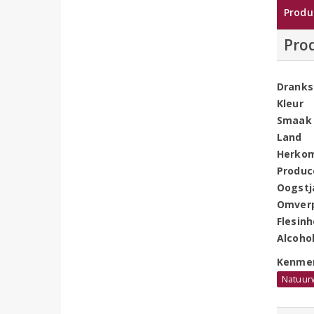
Produ
Pro
Dranks
Kleur
Smaak
Land
Herko
Produc
Oogstj
Omver
Flesin
Alcoho
Kenme
Natuur