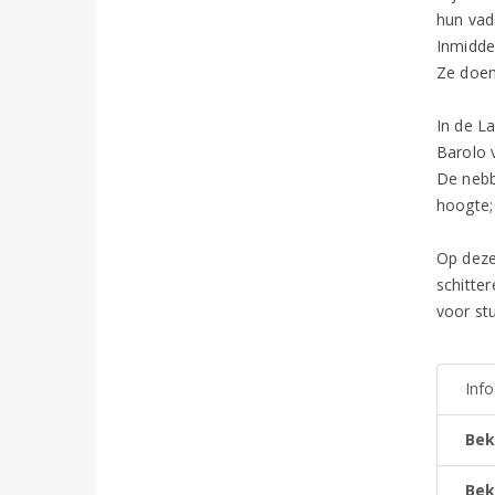
hun vade
Inmidde
Ze doen
In de L
Barolo 
De nebbi
hoogte;
Op deze
schitte
voor st
Inf
Bek
Bek