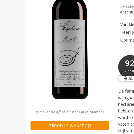
Smaakp
Krachti
Van kle
Heerlij
Optima
9
Vinou
201
De fami
wijngaa
hectare
hebben 
(Ga over de afbeelding om in te zoomen)
worden 
vaten e
Alleen in webshop
stijl va