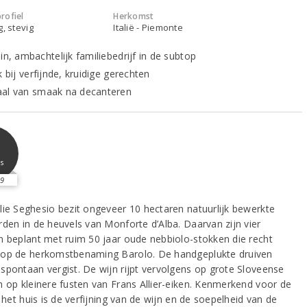
rofiel
Herkomst
g, stevig
Italië - Piemonte
in, ambachtelijk familiebedrijf in de subtop
k bij verfijnde, kruidige gerechten
al van smaak na decanteren
2
s
9
lie Seghesio bezit ongeveer 10 hectaren natuurlijk bewerkte
rden in de heuvels van Monforte d’Alba. Daarvan zijn vier
n beplant met ruim 50 jaar oude nebbiolo-stokken die recht
op de herkomstbenaming Barolo. De handgeplukte druiven
spontaan vergist. De wijn rijpt vervolgens op grote Sloveense
n op kleinere fusten van Frans Allier-eiken. Kenmerkend voor de
n het huis is de verfijning van de wijn en de soepelheid van de