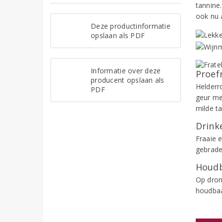
tannine
ook nu a
Deze productinformatie
opslaan als PDF
Informatie over deze
Proef
producent opslaan als
Helderro
PDF
geur me
milde t
Drinke
Fraaie 
gebrade
Houdb
Op dronk
houdbaa