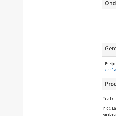
Ond
Gem
Er zij
Geef a
Prod
Fratel
In de L
wijnbed