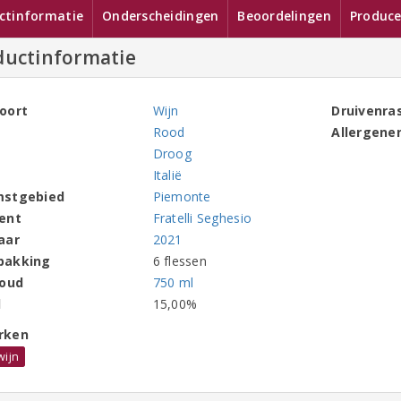
ctinformatie
Onderscheidingen
Beoordelingen
Produce
ductinformatie
oort
Wijn
Druivenra
Rood
Allergene
Droog
Italië
mstgebied
Piemonte
ent
Fratelli Seghesio
aar
2021
pakking
6 flessen
houd
750 ml
l
15,00%
rken
wijn