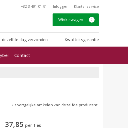
+32 3 491 01 91
Inloggen
Klantenservice
Winkelwagen
0
, dezelfde dag verzonden
Kwaliteitsgarantie
ybel
Contact
1
2 soortgelijke artikelen van dezelfde producent
37,85
per fles