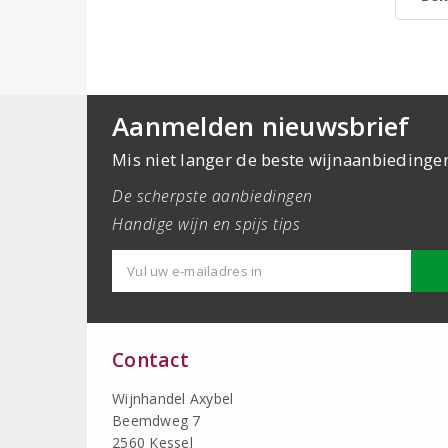
Aanmelden nieuwsbrief
Mis niet langer de beste wijnaanbiedinge
De scherpste aanbiedingen
Handige wijn en spijs tips
Contact
Wijnhandel Axybel
Beemdweg 7
2560 Kessel