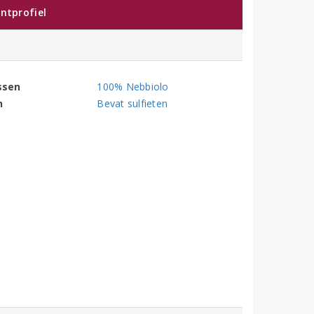
ntprofiel
ssen
100% Nebbiolo
n
Bevat sulfieten