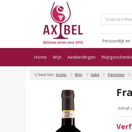
Persoonlijk en 
Home
Wijn
Aanbiedingen
Wijngeschenk
U bent hier:
Home
Wijn
Italië
Piemonte
Fra
Schrijf
Verf