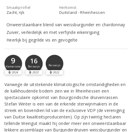
Smaakprofiel
Herkomst
Zacht, rijk
Duitsland - Rheinhessen
Onweerstaanbare blend van weissburgunder en chardonnay
Zuiver, verleidelijk en met verfijnde eikenrijping
Heerlijk bij gegrilde vis en gevogelte
9
16
Perswijn
Hamersma
Perswijn
2024
2023
2022
Vanwege de uitstekende klimatologische omstandigheden en
de kalkhoudende bodem zien we in Rheinhessen een
spectaculaire opkomst van Bourgondische druivenrassen.
Stefan Winter is een van de erkende sterwijnmakers in de
streek en bovendien lid van de exclusieve VDP (de vereniging
van Duitse kwaliteitsproducenten). Op zijn twintig hectaren
tellende Weingut maakt hij onder meer een onweerstaanbaar
lekkere assemblage van Burgunderdruiven weissburgunder en