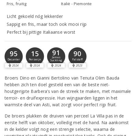
Fris, fruitig
Italië - Piemonte
Licht gekoeld nóg lekkerder
Sappig en fris, maar toch ook mooi rijp
Perfect bij pittige Italiaanse worst
91
95
15
90
James
Decanter
Perswijn
Falstaff
Suckling
2024
2024
2024
2023
Broers Dino en Gianni Bertolino van Tenuta Olim Bauda
hebben zich ten doel gesteld een van de beste niet-
houtgerijpte Barbera’s van de streek te maken, met maximale
terroir- en druifexpressie. Hun wijngaarden liggen in het
warmste deel van Asti, wat zorgt voor perfect rijp fruit.
De broers plukken de druiven van perceel La Villa pas in de
eerste helft van oktober, volledig met de hand. Na aankomst
in de kelder volgt nog een strenge selectie, waarna de
vergisting plaatsvindt in roestvrijstalen tanks. Ook de rijping