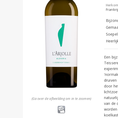
Herkom
Frankri
Bijzond
Gemaak
Soepel
Heerlij
Een bij
Teisser
experim
'normale
druiven
door het
lichtzo
natuurl
(Ga over de afbeelding om in te zoomen)
van de d
worden 
koelkas