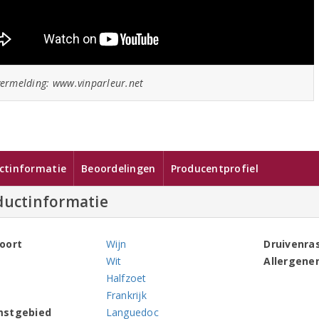
ermelding: www.vinparleur.net
ctinformatie
Beoordelingen
Producentprofiel
ductinformatie
oort
Wijn
Druivenra
Wit
Allergene
Halfzoet
Frankrijk
mstgebied
Languedoc