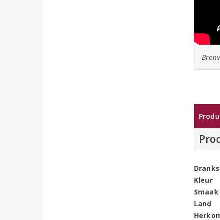
Bronv
Produ
Pro
Dranks
Kleur
Smaak
Land
Herko