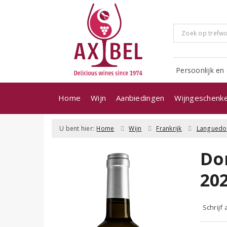
Persoonlijk en 
Home
Wijn
Aanbiedingen
Wijngeschenk
U bent hier:
Home
Wijn
Frankrijk
Languedo
Do
20
Schrijf