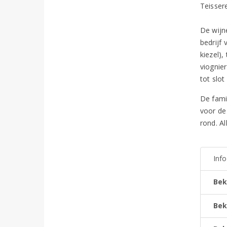
Teissere
De wijn
bedrijf
kiezel)
viognie
tot slot
De famil
voor de 
rond. Al
Inf
Bek
Bek