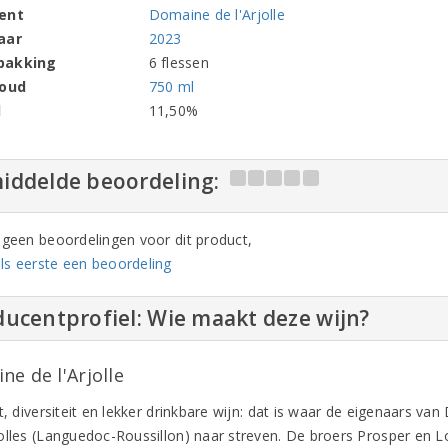
ent
Domaine de l'Arjolle
aar
2023
pakking
6 flessen
houd
750 ml
l
11,50%
iddelde beoordeling:
n geen beoordelingen voor dit product,
ls eerste een beoordeling
ucentprofiel: Wie maakt deze wijn?
e de l'Arjolle
t, diversiteit en lekker drinkbare wijn: dat is waar de eigenaars van
olles (Languedoc-Roussillon) naar streven. De broers Prosper en L