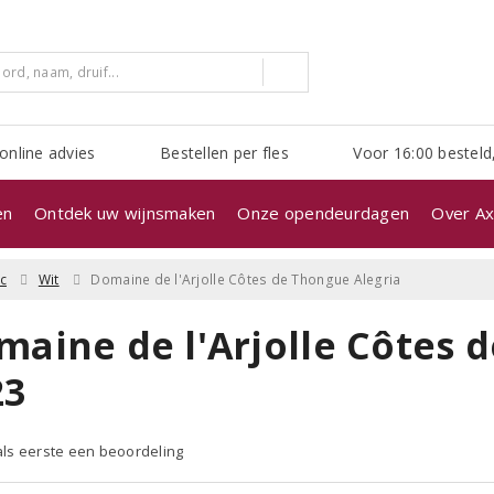
online advies
Bestellen per fles
Voor 16:00 besteld
en
Ontdek uw wijnsmaken
Onze opendeurdagen
Over Ax
c
Wit
Domaine de l'Arjolle Côtes de Thongue Alegria
maine de l'Arjolle Côtes 
23
 als eerste een beoordeling