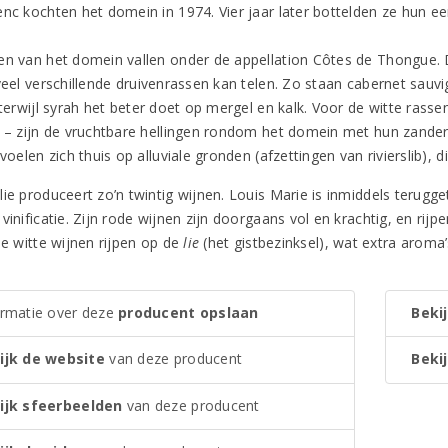
nc kochten het domein in 1974. Vier jaar later bottelden ze hun eer
en van het domein vallen onder de appellation Côtes de Thongue. D
 veel verschillende druivenrassen kan telen. Zo staan cabernet sauv
, terwijl syrah het beter doet op mergel en kalk. Voor de witte ras
r – zijn de vruchtbare hellingen rondom het domein met hun zande
 voelen zich thuis op alluviale gronden (afzettingen van rivierslib),
ie produceert zo’n twintig wijnen. Louis Marie is inmiddels terugge
vinificatie. Zijn rode wijnen zijn doorgaans vol en krachtig, en rijpe
le witte wijnen rijpen op de
lie
(het gistbezinksel), wat extra aroma
ormatie over deze
producent opslaan
Bekij
ijk de website
van deze producent
Bekij
ijk sfeerbeelden
van deze producent