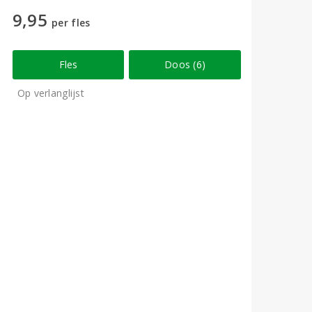
9,95
per fles
Fles
Doos (6)
Op verlanglijst