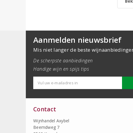
Bek
Aanmelden nieuwsbrief
Mis niet langer de beste wijnaanbiedinge
De scherpste aanbiedingen
Handige wijn en spijs tips
Contact
Wijnhandel Axybel
Beemdweg 7