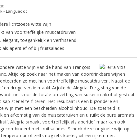
st
jk - Languedoc
ere lichtzoete witte wijn
t van voortreffelijke muscatdruiven
, elegant, toegankelijk en verfrissend
k als aperitief of bij fruitsalades
zondere witte wijn van de hand van François
enc. Altijd op zoek naar het maken van doordrinkbare wijnen
enteerden ze met hun voortreffelijke muscatdruiven. Naast de
' en droge versie maakt Arjolle de Alegria. De gisting van de
 wordt net voor de totale omzetting van suiker in alcohol gestopt
 sap steriel te filteren. Het resultaat is een bijzondere en
ete wijn met een bescheiden alcoholinhoud. De zoetheid is
ijk en afkomstig van de muscatdruiven en u ruikt de pure aroma's
ruif. Alegria smaakt voortreffelijk als aperitief maar kan ook
gecombineerd met fruitsalades. Schenk deze originele wijn op
ttemperatuur of zelfs nog iets koeler, uit een ijsemmer.