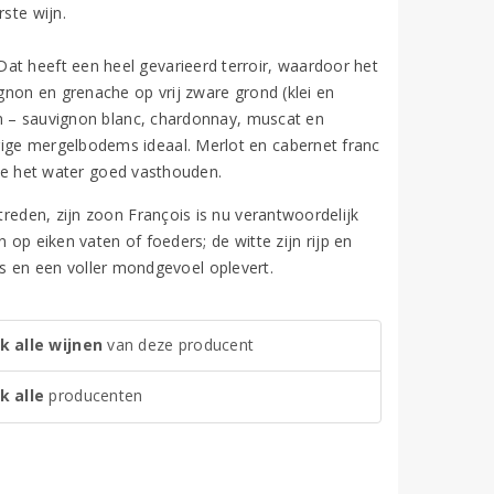
ste wijn.
at heeft een heel gevarieerd terroir, waardoor het
ignon en grenache op vrij zware grond (klei en
sen – sauvignon blanc, chardonnay, muscat en
rige mergelbodems ideaal. Merlot en cabernet franc
 die het water goed vasthouden.
treden, zijn zoon François is nu verantwoordelijk
n op eiken vaten of foeders; de witte zijn rijp en
’s en een voller mondgevoel oplevert.
k alle wijnen
van deze producent
k alle
producenten