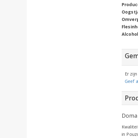
Produc
Oogstj
Omver
Flesin
Alcoho
Gem
Er zij
Geef a
Prod
Domain
Kwalitei
in Pouz