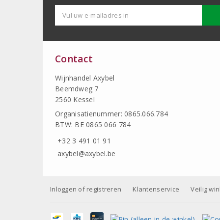
Contact
Wijnhandel Axybel
Beemdweg 7
2560 Kessel
Organisatienummer: 0865.066.784
BTW: BE 0865 066 784
+32 3 491 01 91
axybel@axybel.be
Inloggen of registreren
Klantenservice
Veilig wi