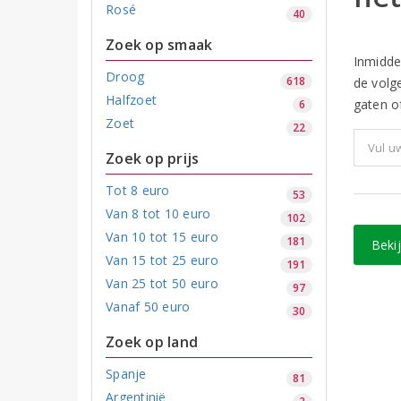
Rosé
40
Zoek op smaak
Inmidde
Droog
618
de volg
Halfzoet
gaten of
6
Zoet
22
Zoek op prijs
Tot 8 euro
53
Van 8 tot 10 euro
102
Van 10 tot 15 euro
181
Beki
Van 15 tot 25 euro
191
Van 25 tot 50 euro
97
Vanaf 50 euro
30
Zoek op land
Spanje
81
Argentinië