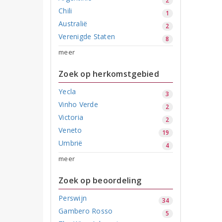
2
Chili
1
Australië
2
Verenigde Staten
8
meer
Zoek op herkomstgebied
Yecla
3
Vinho Verde
2
Victoria
2
Veneto
19
Umbrië
4
meer
Zoek op beoordeling
Perswijn
34
Gambero Rosso
5