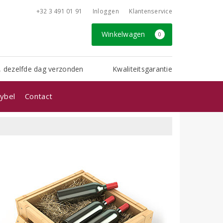
+32 3 491 01 91
Inloggen
Klantenservice
Winkelwagen
0
, dezelfde dag verzonden
Kwaliteitsgarantie
ybel
Contact