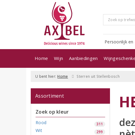
Persoonlijk en 
Home
Wijn
Aanbiedingen
Wijngeschenk
U bent hier:
Home
Sterren uit Stellenbosch
H
Assortiment
Zoek op kleur
dez
Rood
311
nèt
Wit
299