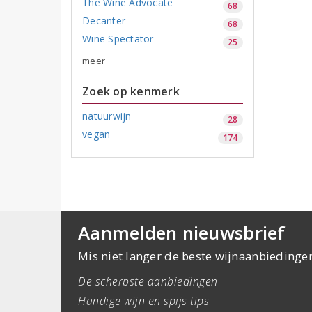
The Wine Advocate
68
Decanter
68
Wine Spectator
25
meer
Zoek op kenmerk
natuurwijn
28
vegan
174
Aanmelden nieuwsbrief
Mis niet langer de beste wijnaanbiedinge
De scherpste aanbiedingen
Handige wijn en spijs tips