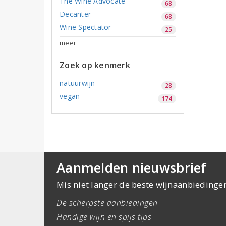
The Wine Advocate
68
Decanter
68
Wine Spectator
25
meer
Zoek op kenmerk
natuurwijn
28
vegan
174
Aanmelden nieuwsbrief
Mis niet langer de beste wijnaanbiedinge
De scherpste aanbiedingen
Handige wijn en spijs tips