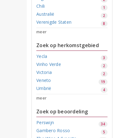
Chili
1
Australië
2
Verenigde Staten
8
meer
Zoek op herkomstgebied
Yecla
3
Vinho Verde
2
Victoria
2
Veneto
19
Umbrië
4
meer
Zoek op beoordeling
Perswijn
34
Gambero Rosso
5