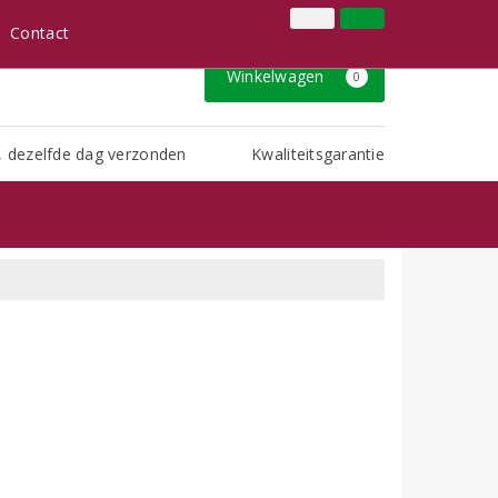
+32 3 491 01 91
Inloggen
Klantenservice
Contact
Winkelwagen
0
, dezelfde dag verzonden
Kwaliteitsgarantie