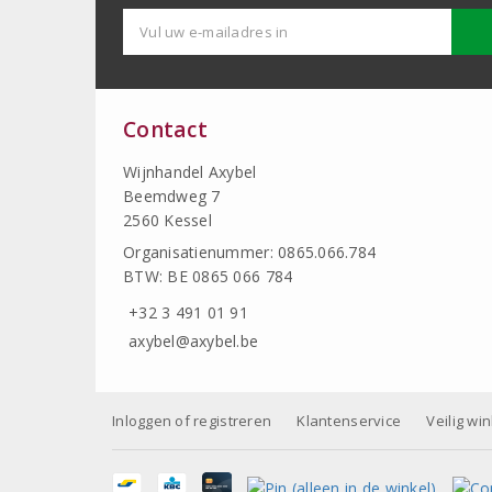
Contact
Wijnhandel Axybel
Beemdweg 7
2560 Kessel
Organisatienummer: 0865.066.784
BTW: BE 0865 066 784
+32 3 491 01 91
axybel@axybel.be
Inloggen of registreren
Klantenservice
Veilig wi