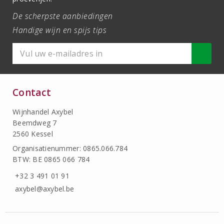
De scherpste aanbiedingen
Handige wijn en spijs tips
Contact
Wijnhandel Axybel
Beemdweg 7
2560 Kessel
Organisatienummer: 0865.066.784
BTW: BE 0865 066 784
+32 3 491 01 91
axybel@axybel.be