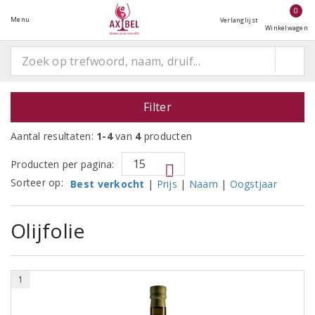
0
Menu
Verlanglijst
Winkelwagen
Filter
Aantal resultaten:
1-4
van
4
producten
Producten per pagina:
Sorteer op:
Best verkocht
|
Prijs
|
Naam
|
Oogstjaar
Olijfolie
1