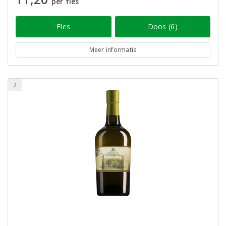
per fles
Fles
Doos (6)
Meer informatie
2