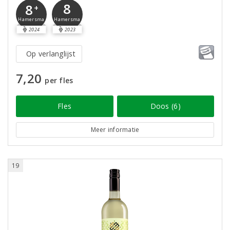
8
8
+
Hamersma
Hamersma
2024
2023
Op verlanglijst
7,20
per fles
Fles
Doos (6)
Meer informatie
19