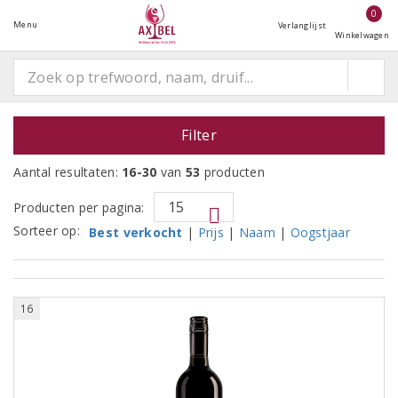
0
Menu
Verlanglijst
Winkelwagen
Filter
Aantal resultaten:
16-30
van
53
producten
Producten per pagina:
Sorteer op:
Best verkocht
|
Prijs
|
Naam
|
Oogstjaar
16