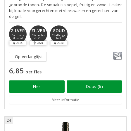
gebrande tonen. De smaak is soepel, fruitig en zwoel. Lekker
bij koude voorgerechten met vleeswaren en gerechten van
de grill.
ZILVER
ZILVER
GOUD
Concours
Citadelles
Challenge
Mondial
du Vin
Intl.
2025
2024
2024
Op verlanglijst
6,85
per fles
Fles
Doos (6)
Meer informatie
24