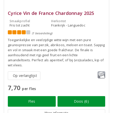
Cyrice Vin de France Chardonnay 2025
Smaakprofiel
Herkomst
Fris tot zacht
Frankrijk - Languedoc
(1 beoordeling)
Toegankelijke en veelzijdige witte wijn met een pure
geurexpressie van perzik, abrikoos, meloen en toast. Sappig
en vol in smaak met een goede fraîcheur. De finale is
aanhoudend met rijp geel fruit en een lichte
amandeltoets. Perfect als aperitief, of bij (vis)salades, kip of
wit vlees.
Op verlanglijst
7,70
per fles
Fles
Doos (6)
Meer informatie